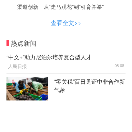
渠道创新：从“走马观花”到“引育并举”
摒弃传统粗放式招聘，长春市创新构建“域外高
查看全文>>
校引才工作站—校地共建人才引育示范基地—域外
高校长春产业实训基地”三级联动机制。
热点新闻
“长春产业引才全国行”活动已先后在东北财经
“中文+”助力尼泊尔培养复合型人才
大学、武汉大学、华中科技大学等重点高校落地，
人民日报
08-08
挂牌成立引才工作站并签署合作协议。目前，全市
已累计建成大学生实训基地153家，提供岗位超1万
“零关税”百日见证中非合作新
个，实现了从“单纯引才”向“引育并举”的全周期服务
气象
转变。
新华社
08-08
产才融合：从“盲目抢人”到“精准咬合”
外媒：外贸强劲增长凸显中
引才并非盲目“抢人”，而是紧紧围绕长春“3转4
国经济韧性
强7新”重点产业发展方向。在东北财经大学，20家