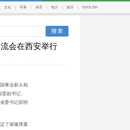
文化
|
军事
|
体育
|
地方
|
娱乐
|
ENGLISH
交流会在西安举行
两国事业薪火相
省委副书记、
省委书记邵明
淀了璀璨厚重