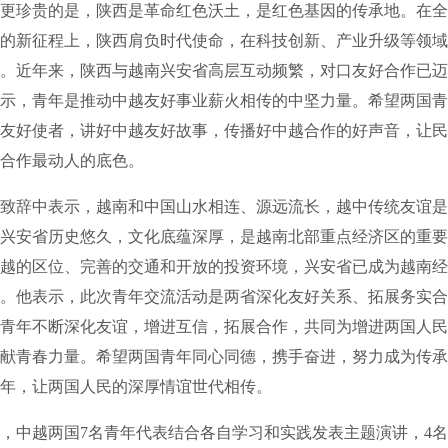
更珍贵的是，陕西是革命红色沃土，是红色基因的传承地。在全
的新征程上，陕西肩负时代使命，在科技创新、产业升级等领域
。近年来，陕西与越南兴安省高层互动频繁，对口友好合作已迈
示，青年是推动中越友好事业薪火相传的中坚力量。希望两国青
友好使者，讲好中越友好故事，传播好中越合作的好声音，让民
合作最动人的底色。
辞中表示，越南和中国山水相连、源远流长，越中传统友谊是
兴安省历史悠久，文化底蕴深厚，是越南北部重点经济区的重要
越的区位、完善的交通和开放的投资环境，兴安省已成为越南经
。他表示，此次青年交流活动是两省深化友好关系、拓展务实合
青年不断深化友谊，增进互信，拓展合作，共同为增进两国人民
献青春力量。希望两国青年同心同德，携手奋进，努力成为传承
年，让两国人民的深厚情谊世代相传。
中越两国7名青年代表结合各自学习和实践发表主题演讲，4名