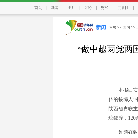
首页
|
新闻
|
图片
|
评论
|
财经
|
共青团
|
新闻
首页
>>
国内
>>
“做中越两党两
本报西安7月
传的接棒人”
陕西省青联主
琼致辞，12
鲁镇在致辞