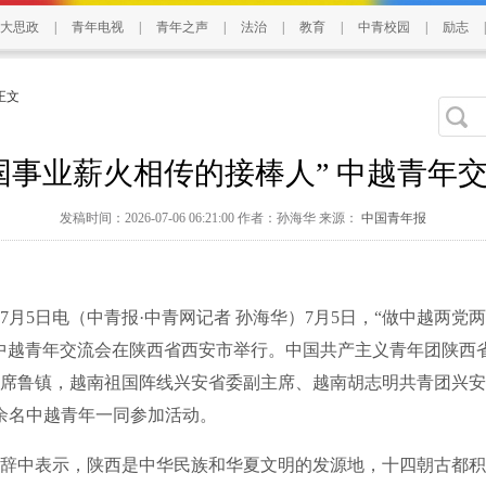
大思政
|
青年电视
|
青年之声
|
法治
|
教育
|
中青校园
|
励志
|
 正文
国事业薪火相传的接棒人” 中越青年
发稿时间：2026-07-06 06:21:00 作者：孙海华 来源：
中国青年报
5日电（中青报·中青网记者 孙海华）7月5日，“做中越两党
中越青年交流会在陕西省西安市举行。中国共产主义青年团陕西
席鲁镇，越南祖国阵线兴安省委副主席、越南胡志明共青团兴安
0余名中越青年一同参加活动。
中表示，陕西是中华民族和华夏文明的发源地，十四朝古都积