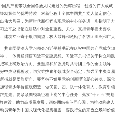
来中国共产党带领全国各族人民走过的光辉历程、创造的伟大成就
铸就辉煌的优秀特质，对新征程上全体中国共产党人坚定信心、
出伟大号召，为新时代新征程实现党的中心任务进一步指明了方
习近平总书记在讲话中对全党重视、关心、支持青年提出要求，
、建功立业寄予殷切期望，极大鼓舞和激励了各级团组织和广大
共青团要深入学习领会习近平总书记在庆祝中国共产党成立10
神，一体贯通领悟习近平党建思想、习近平总书记关于树立和践
把牢正确政治方向。要坚持和加强党对共青团工作的全面领导，
好中央巡视整改，切实维护青年领域安全稳定，加强团中央直属
所指就是团旗所向。要坚持不懈用党的创新理论凝心铸魂，深化
加强青少年价值观塑造，做优党、团、队一体化育人，教育引领
跟党走。要紧紧围绕新征程上党的中心任务，落实“十五五”规
品牌建设，助力高质量发展，画好团结奋斗同心圆，为推动构建
动员青年为中国式现代化挺膺担当。要践行党的宗旨立场和价值