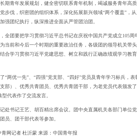
长期青年发展规划，健全密切联系青年机制，竭诚服务青年高质
党步伐，织密团的组织体系，深化拓展新兴领域“两个覆盖”，
加强团纪执行，纵深推进全面从严管团治团。
全团要把学习贯彻习近平总书记在庆祝中国共产党成立105周
为当前和今后一个时期的重要政治任务，各级团的领导机关带头
结合学习贯彻习近平党建思想、树立和践行正确政绩观学习教育
两优一先”、“四强”党支部、“四好”党员及青年学习标兵，表
支部）、优秀共青团员、优秀共青团干部，为老党员代表颁发了“
典型代表作了交流发言。
处书记王艺、胡百精出席会议。团中央直属机关各部门单位党
团员、团干部代表等参加。
网记者 杜沂蒙 来源：中国青年报