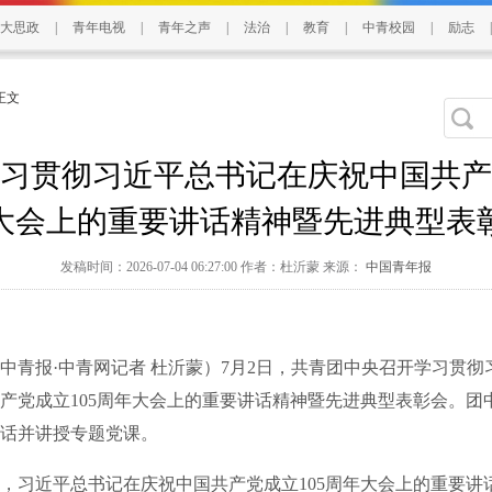
大思政
|
青年电视
|
青年之声
|
法治
|
教育
|
中青校园
|
励志
|
 正文
习贯彻习近平总书记在庆祝中国共产
大会上的重要讲话精神暨先进典型表
发稿时间：2026-07-04 06:27:00 作者：杜沂蒙 来源：
中国青年报
报·中青网记者 杜沂蒙）7月2日，共青团中央召开学习贯彻
产党成立105周年大会上的重要讲话精神暨先进典型表彰会。团
话并讲授专题党课。
习近平总书记在庆祝中国共产党成立105周年大会上的重要讲