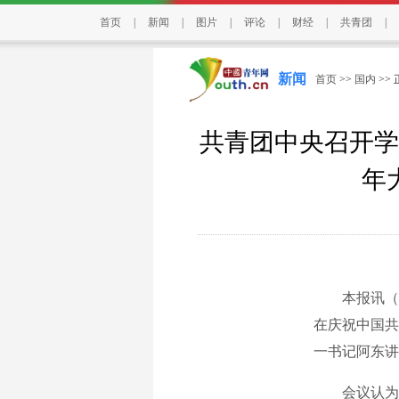
首页
|
新闻
|
图片
|
评论
|
财经
|
共青团
|
新闻
首页
>>
国内
>>
共青团中央召开学
年
本报讯（中青
在庆祝中国共
一书记阿东讲
会议认为，