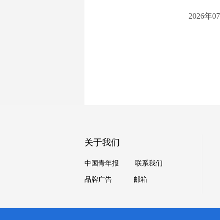
2026年07月
关于我们
中国青年报
联系我们
品牌广告
邮箱