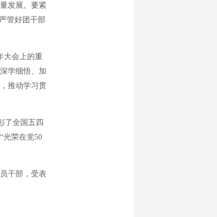
量发展。要紧
从严管好团干部
年大会上的重
深学细悟、加
，推动学习贯
彰了全国五四
光荣在党50
员干部，受表