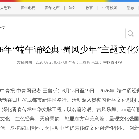
大思政
|
青年电视
|
青年之声
|
法治
|
教育
|
中青校园
|
励志
|
 正文
26年“端午诵经典·蜀风少年”主题文
发稿时间：2026-06-21 06:17:00 作者：王鑫昕 来源：
中国青年报
报·中青网记者 王鑫昕）6月18日至19日，2026年“端午诵经
活动在四川省成都市新津区举行。活动深入贯彻习近平文化思想
，深化青春传承中华文脉工程，以名篇吟诵、古风乐舞、非遗传
文化、红色经典、天府蜀韵，彰显东方审美意境，呈现文化强国
信、厚植家国情怀，为推动中华优秀传统文化创造性转化、创新