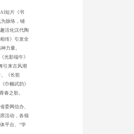
I短片《书
化为脉络，铺
趣活化汉代陶
相传》引发全
精神力量。
，《光影端午》
舞引来古风潮
音。《长歌
《巾帼武韵》
的青春之歌。
省委网信办、
席活动，各领
体平台、“学