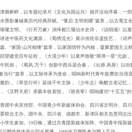
廊桥畔，以专题纪录片《文化兴国运兴》揭开活动序幕，一部A
水墨影像铺展历代经典辞赋。“肇启·文明初曙”篇章，以古蜀文
璀璨文明。《行开万象》演绎都江堰治水史诗，《说唱俑》以童
讲述中医药文化渊源，《蜀绣流光》展示传统非遗技艺，《诗声
篇。“家国·山河相继”篇章，以家国情怀为内核，凝聚爱国主义
回望建党百年征程，《大漠少年》以童声致敬“两弹一星”元勋
午民俗，《蜀风·万千》创新中西乐器合奏，《出师·风骨》以街
青春当行”篇章，以文脉传承为使命，唱响新时代青年挺膺担当强
雅韵，《草堂行吟》延续千年文脉，《少年志》唤醒古老记忆，
，《沃野天府》承载丰收喜悦，《致吾辈》唱响建功“十五五”
团中央宣传部、中国青少年新媒体协会、四川省文明办、四川
委联合主办。团中央、四川省、成都市、新津区相关负责同志出
小学生参加。19日晚，通过共青团新媒体矩阵、中国青年报新媒
四川网络媒体平台同步展播，1000余万网民参与网上互动。