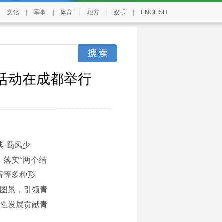
文化
|
军事
|
体育
|
地方
|
娱乐
|
ENGLISH
化活动在成都举行
典·蜀风少
，落实“两个结
薪等多种形
图景，引领青
性发展贡献青