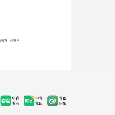
任编辑：高秀木
中青
中青
青创
看点
校园
头条