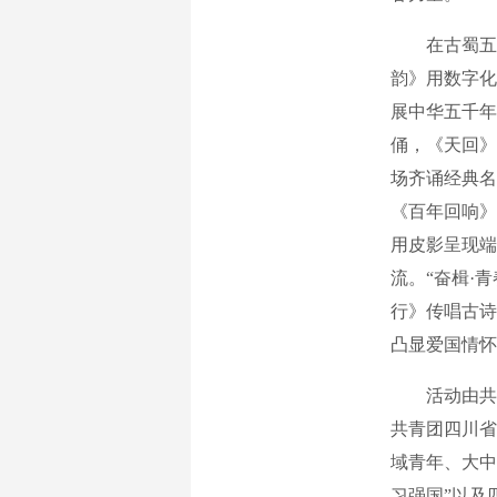
在古蜀五津
韵》用数字化
展中华五千年
俑，《天回》
场齐诵经典名
《百年回响》
用皮影呈现端
流。“奋楫·
行》传唱古诗
凸显爱国情怀
活动由共青
共青团四川省
域青年、大中
习强国”以及