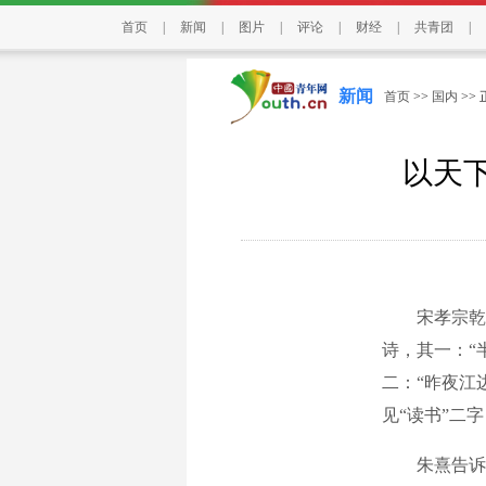
首页
|
新闻
|
图片
|
评论
|
财经
|
共青团
|
新闻
首页
>>
国内
>>
以天
宋孝宗乾道二
诗，其一：“
二：“昨夜江
见“读书”二
朱熹告诉我