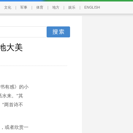
文化
|
军事
|
体育
|
地方
|
娱乐
|
ENGLISH
地大美
书有感》的小
活水来。”其
。”两首诗不
，或者欣赏一