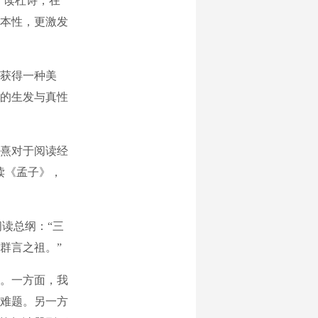
”读杜诗，在
本性，更激发
获得一种美
的生发与真性
熹对于阅读经
读《孟子》，
读总纲：“三
群言之祖。”
。一方面，我
大难题。另一方