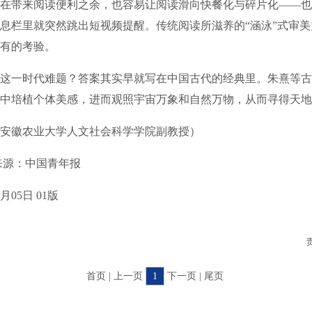
在带来阅读便利之余，也容易让阅读滑向快餐化与碎片化——也
息栏里就突然跳出短视频提醒。传统阅读所滋养的“涵泳”式审
有的考验。
一时代难题？答案其实早就写在中国古代的经典里。朱熹等古
中培植个体美感，进而观照宇宙万象和自然万物，从而寻得天地
徽农业大学人文社会科学学院副教授）
源：中国青年报
05日 01版
首页 | 上一页
1
下一页 | 尾页