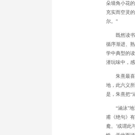
朵墙角小花的
充实而空灵的
尔。”
既然读书是
循序渐进、熟
学中典型的读
潜玩味中，感
朱熹最喜用“
地，此六义所
是，朱熹把“
“涵泳”地读
甫《绝句》有
鸯。’或谓此