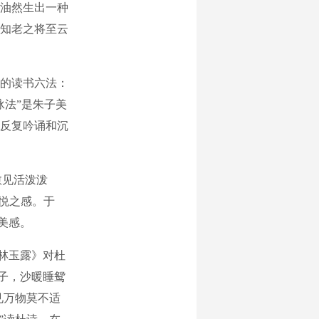
油然生出一种
不知老之将至云
的读书六法：
泳法”是朱子美
反复吟诵和沉
愈见活泼泼
愉悦之感。于
美感。
林玉露》对杜
子，沙暖睡鸳
见万物莫不适