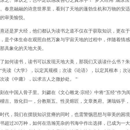
泳之、体认之，岂不足以感发吾心之真乐乎！”罗大经用“涵泳法
、春意融融的诗意世界里，看到了天地的蓬勃生机和万物的安适
的审美愉悦。
还是罗大经，他们都认为读书之道不仅在于获取知识，更在于
，是个体生命在观照自然万象与宇宙天地的过程中，伴随着情感
那具象化的天地大美。
如何读书，读书可以发现天地大美，那我们又该读什么书？朱
“先读《大学》，以定其规模；次读《论语》，以定其根本；次
次读《中庸》，以求古人之微妙处。 ”
中国人骨子里。刘勰在《文心雕龙·宗经》中将“五经”作为阅
稽古。致化归一，分教斯五。性灵熔匠，文章奥府。渊哉铄乎，
代，我们在摆脱知识贫瘠的同时，也需警惕思想与审美的困境
书超过20万种，如何在浩瀚芜杂的书海中作出选择，已成为一