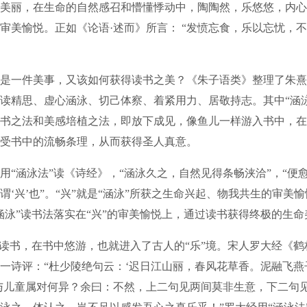
美丽，在生命的自然感召和懵懂悸动中，陶陶然，乐悠悠，内心
审美愉悦。正如《论语·述而》所言： “发愤忘食，乐以忘忧，
一件美事，又该如何获得读书之美？《朱子语类》整理了朱熹
读精思、虚心涵泳、切己体察、着紧用力、居敬持志。其中“涵
书之法和美感培植之法，即放下成见，像鱼儿一样游入书中，在
受书中的流畅条理，从而获得圣人真意。
涵泳法”读《诗经》，“涵泳久之，自然见得条畅浃洽”，“便
谓‘兴’也”。“兴”就是“涵泳”所获之生命兴起、物我共生的审美
涵泳”读书法落实在“兴”的审美愉悦上，通过读书获得终极的生命
书，在书中悠游，也就进入了古人的“乐”境。宋人罗大经《鹤
一诗评：“杜少陵绝句云：‘迟日江山丽，春风花草香。泥融飞燕
与儿童属对何异？余曰：不然，上二句见两间莫非生意，下二句