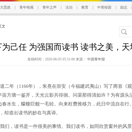
大思政
|
青年电视
|
青年之声
|
法治
|
教育
|
中青校园
|
励志
|
 正文
下为己任 为强国而读书 读书之美，天
发稿时间：2026-06-05 05:51:00 来源：
中国青年报
年（1166年），朱熹在崇安（今福建武夷山）写了两首《观
半亩方塘一鉴开，天光云影共徘徊。问渠那得清如许？为有源头
边春水生，艨艟巨舰一毛轻。向来枉费推移力，此日中流自在行
字，却道出读书的妙在与真谛。
们，读书是一件很美的事情。我们读书，如同欣赏窗外的风景