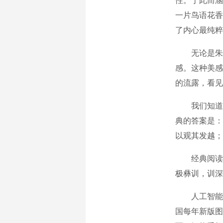
性。于此而涵
一片鸟语花香
了内心最纯粹
无论是朱熹
感。这种美感
的流露，看见
我们知道了
典的答案是：
以观其发越；
经典阅读刻在
极彝训，训深
人工智能时
国每年新版图