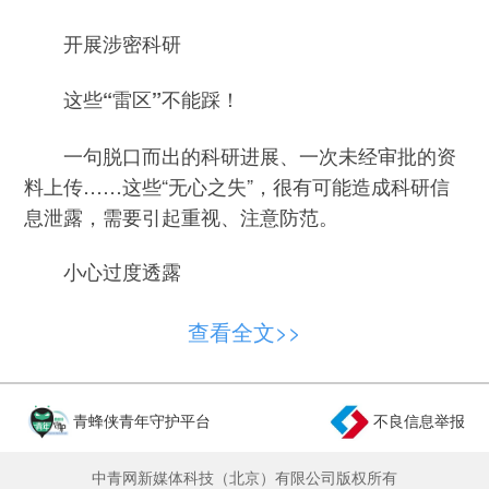
开展涉密科研
这些“雷区”不能踩！
一句脱口而出的科研进展、一次未经审批的资
料上传……这些“无心之失”，很有可能造成科研信
息泄露，需要引起重视、注意防范。
小心过度透露
国家保密部门披露案件显示，某科研人员在向
查看全文>>
国际期刊、国际学术会议投稿时，为提升采用概
率，未经单位保密审查，在论文附录、补充材料中
详细列出了设备核心结构、关键技术参数、特色实
青蜂侠青年守护平台
不良信息举报
验样本数据等，导致重要技术细节泄露，当事人及
相关责任人被追责问责。
中青网新媒体科技（北京）有限公司版权所有