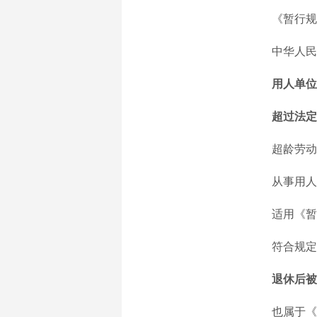
《暂行规定
中华人民共
用人单位
超过法定
超龄劳动者
从事用人
适用《暂
符合规定已
退休后被
也属于《暂