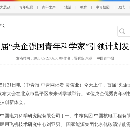
大思政
|
青年电视
|
青年之声
|
法治
|
教育
|
中青校园
|
励志
|
 正文
首届“央企强国青年科学家”引领计划发
发稿时间：2026-05-22 06:36:00 作者：贾骥业 来源：
中国青年报
21日电（中青报·中青网记者 贾骥业）今天上午，首届“央企
发布大会在北京市昌平区未来科学城举行。50位央企优秀青年科
技创新体会。
国电力科学研究院有限公司丁一、中核集团 中国核电工程有
民用飞机技术研究中心刘亚男、 国家能源集团北京低碳清洁能