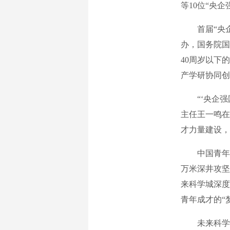
等10位“央
首届“央企
办，国务院国
40周岁以下
产学研协同创
“‘央企强国
主任王一鸣在
才力量建设，
中国青年报
万米深井攻坚
来科学城深度
青年成才的“
未来科学城