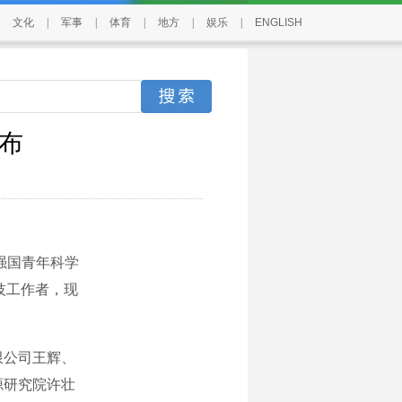
文化
|
军事
|
体育
|
地方
|
娱乐
|
ENGLISH
布
强国青年科学
技工作者，现
限公司王辉、
源研究院许壮