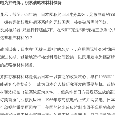
电为挡箭牌，积累战略核材料储备
，截至2024年底，日本囤积约44.4吨分离钚，足够制造约55
一拥有完整核燃料循环系统的无核国家，核突破所需时间短。一
发展核武器“只差拧拧螺丝刀”。在“和平宪法”和“无核三原则”
这些相关材料的？
以来，日本在“无核三原则”的名义下，利用国际社会对“和平
通过长期、过量地运行核燃料后处理设施，以民用发电为挡箭牌
的战略核材料储备。
存核材料钚是战后日本一以贯之的政策核心。早在1955年1
能研究合作协定》，成为日本介入核研究开发的重要契机。该协
材和浓缩铀（最高浓度为20%），但条件是日方要返还生成的副产
订购首座商业核反应堆，1966年东海核电站正式并网发电。日
可忽视的重要原因在于，美国的轻水反应堆制造原子弹用的高质