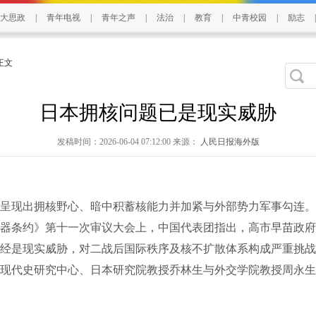
大思政
|
青年电视
|
青年之声
|
法治
|
教育
|
中青校园
|
励志
|
 正文
日本拥核问题已是现实威胁
发稿时间：2026-06-04 07:12:00 来源：
人民日报海外版
现出拥核野心、暗中积蓄核能力并加紧与外部势力军事勾连。
器条约》第十一次审议大会上，中国代表团指出，高市早苗政府
经是现实威胁，对二战后国际秩序及核不扩散体系构成严重挑战
现代史研究中心、日本研究院教授乔林生与外交学院教授周永生