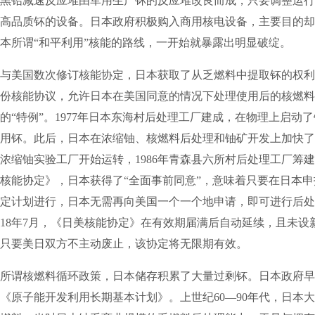
黑铅减速反应堆由军用生产钚的反应堆改良而成，只要调整运行
高品质钚的设备。日本政府积极购入商用核电设备，主要目的却
本所谓“和平利用”核能的路线，一开始就暴露出明显破绽。
国数次修订核能协定，日本获取了从乏燃料中提取钚的权利。1
份核能协议，允许日本在美国同意的情况下处理使用后的核燃料
的“特例”。1977年日本东海村后处理工厂建成，在物理上启动
用钚。此后，日本在浓缩铀、核燃料后处理和铀矿开发上加快了
山县浓缩铀实验工厂开始运转，1986年青森县六所村后处理工厂筹建。
核能协定》，日本获得了“全面事前同意”，意味着只要在日本
定计划进行，日本无需再向美国一个一个地申请，即可进行后处
018年7月，《日美核能协定》在有效期届满后自动延续，且未设
只要美日双方不主动废止，该协定将无限期有效。
核燃料循环政策，日本储存积累了大量过剩钚。日本政府早在1
《原子能开发利用长期基本计划》。上世纪60—90年代，日本