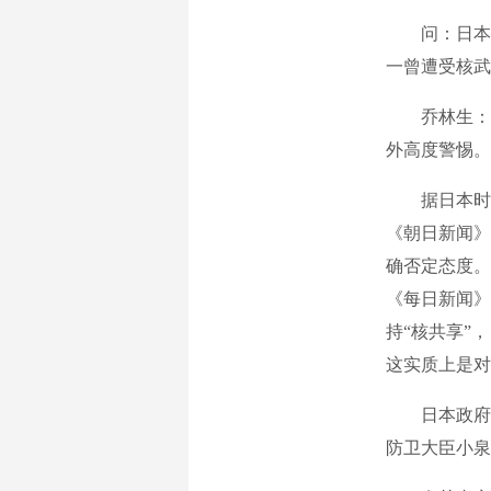
问：日本负
一曾遭受核武
乔林生：作
外高度警惕。
据日本时事通
《朝日新闻》
确否定态度。
《每日新闻》
持“核共享”
这实质上是对
日本政府高
防卫大臣小泉