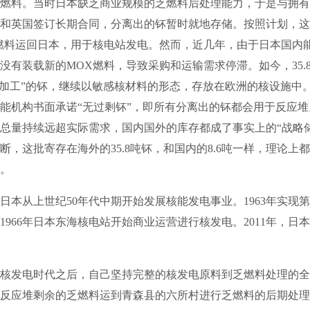
燃料。当时日本缺乏商业规模的乏燃料后处理能力，于是与拥有
和英国签订长期合同，分离出的钚暂时就地存储。按照计划，这
燃料运回日本，用于核电站发电。然而，近几年，由于日本国内能
没有装载新的MOX燃料，导致采购和运输需求停滞。如今，35.
待加工”的钚，继续以敏感核材料的形态，存放在欧洲的核设施中。日
能机构书面承诺“无过剩钚”，即所有分离出的钚都会用于反应
总量持续远超实际需求，国内国外的库存都成了事实上的“战略
断，这批寄存在海外的35.8吨钚，和国内的8.6吨一样，理论上
。
从上世纪50年代中期开始发展核能发电事业。1963年实现
1966年日本东海核电站开始商业运营进行核发电。2011年，日本
发电时代之后，自己坚持完整的核发电原料到乏燃料处理的全
反应堆剩余的乏燃料运到青森县的六所村进行乏燃料的后期处理