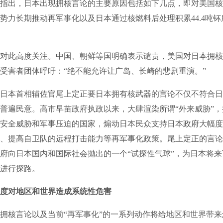
出，日本出现拥核言论的主要原因包括如下几点，即对美国核
势力长期推动再军事化以及日本通过核燃料后处理积累44.4吨
此高度关注。中国、朝鲜等国明确表示谴责，美国对日本拥核
受害者团体呼吁：“绝不能允许让广岛、长崎的悲剧重演。”
本首相辅佐官尾上定正要日本拥有核武器的言论不仅不符合日
普遍民意。高市早苗政府执政以来，大肆渲染所谓“外来威胁”
安全威胁和军事压迫的国家，煽动日本民众支持日本政府大幅度
、提高自卫队的远程打击能力等再军事化政策。尾上定正的言论
府向日本国内和国际社会抛出的一个“试探性气球”，为日本将
进行探路。
度对地区和世界造成系统性危害
核言论以及当前“再军事化”的一系列动作将给地区和世界带来