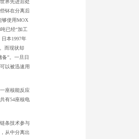
世界先进后处
些钚在分离后
够使用MOX
8吨已经“加工
本1997年
堆。而现状却
储备”。一旦日
都可以被迅速用
第一座核能反应
共有54座核电
链条技术参与
，从中分离出