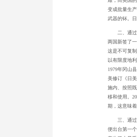
难，而英国的
变成批量生产
武器的钚。日
二、通过与美
两国新签了一
这是不可复制
以有限度地利
1979年冈
美修订《日美
施内、按照既
移和使用。2
期，这意味着
三、通过所谓
便出台第一个