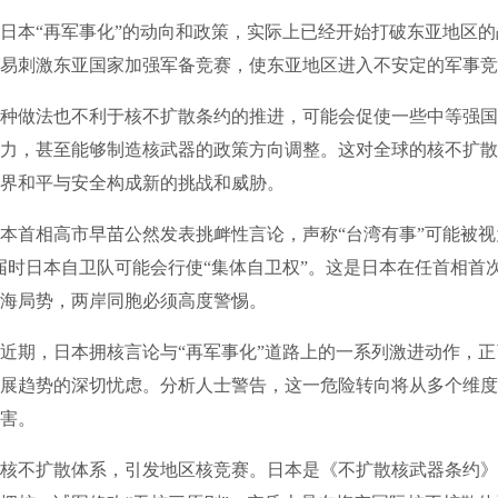
本“再军事化”的动向和政策，实际上已经开始打破东亚地区的
易刺激东亚国家加强军备竞赛，使东亚地区进入不安定的军事竞
做法也不利于核不扩散条约的推进，可能会促使一些中等强国
力，甚至能够制造核武器的政策方向调整。这对全球的核不扩散
界和平与安全构成新的挑战和威胁。
首相高市早苗公然发表挑衅性言论，声称“台湾有事”可能被视
届时日本自卫队可能会行使“集体自卫权”。这是日本在任首相首
海局势，两岸同胞必须高度警惕。
期，日本拥核言论与“再军事化”道路上的一系列激进动作，正
展趋势的深切忧虑。分析人士警告，这一危险转向将从多个维度
害。
不扩散体系，引发地区核竞赛。日本是《不扩散核武器条约》