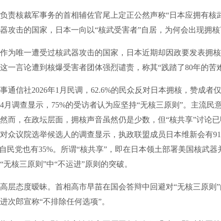
责核裁军事务的首相辅佐官尾上定正公然声称“日本应拥有核武
器攻击的国家，日本一向以“核武受害者”自居，为何会出现拥核
为唯一遭受过核武器攻击的国家，日本近期却因政要发表拥核
这一言论遭到核爆受害者团体强烈谴责，称其“践踏了80年的苦
信社2026年1月民调，62.6%的民众反对日本拥核，赞成者仅占
4月调查显示，75%的受访者认为应坚持“无核三原则”。主流民
然而，在政坛层面，拥核声音虽然仍是少数，但“核共享”讨论
对众议院选举候选人的调查显示，执政联盟成员日本维新会有91
，自民党也有35%。所谓“核共享”，即在日本领土部署美国核武
“无核三原则”中“不运进”原则的突破。
层态度暧昧。首相高市早苗在国会答辩中回避对“无核三原则”
进次郎宣称“不排除任何选项”。