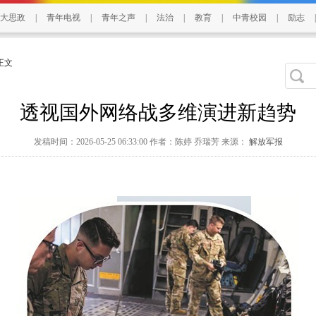
大思政
|
青年电视
|
青年之声
|
法治
|
教育
|
中青校园
|
励志
|
 正文
透视国外网络战多维演进新趋势
发稿时间：2026-05-25 06:33:00 作者：陈婷 乔瑞芳 来源：
解放军报