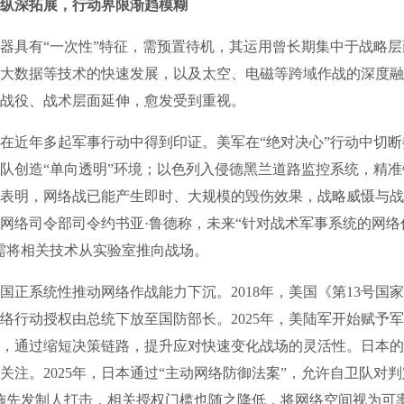
纵深拓展，行动界限渐趋模糊
具有“一次性”特征，需预置待机，其运用曾长期集中于战略层
大数据等技术的快速发展，以及太空、电磁等跨域作战的深度融
战役、战术层面延伸，愈发受到重视。
近年多起军事行动中得到印证。美军在“绝对决心”行动中切断
队创造“单向透明”环境；以色列入侵德黑兰道路监控系统，精
表明，网络战已能产生即时、大规模的毁伤效果，战略威慑与战
网络司令部司令约书亚·鲁德称，未来“针对战术军事系统的网络
需将相关技术从实验室推向战场。
系统性推动网络作战能力下沉。2018年，美国《第13号国
络行动授权由总统下放至国防部长。2025年，美陆军开始赋予
，通过缩短决策链路，提升应对快速变化战场的灵活性。日本的
关注。2025年，日本通过“主动网络防御法案”，允许自卫队对判
施先发制人打击，相关授权门槛也随之降低，将网络空间视为可