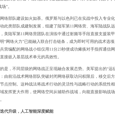
战场”。
络部队建设如火如荼。俄罗斯与以色列已在实战中投入专业化
动此类部队成建制发展，组建了陆军第11网络营、海军陆战队
年初，美陆军第11网络营团队在演练中通过射频等手段直接支援装
明“网络火力”已能融入联合打击链条，成为即时可用的战术选
兵营编配的网络战小组仅用11分23秒便成功瘫痪对手指挥通信
直接嵌入基层战术单元的高效性。
是，不同层级的网络战正呈现融合发展态势。美军提出的“远征
：由前沿战术网络部队突破封闭网络获取访问权限后，移交后方
节点控制。这种战法将战术行动的灵活性与战略行动的系统性相
域发挥更大作用，使网络空间从辅助作战域，向能直接影响战场
。
迭代升级，人工智能深度赋能