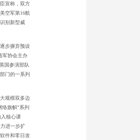
大臣宣称，双方
美空军第16航
识别新型威
逐步摒弃预设
陆军协会主办
与英国参演部队
部门的一系列
大规模双多边
网络旗帜”系列
纳入核心课
兵力进一步扩
索软件和零日攻