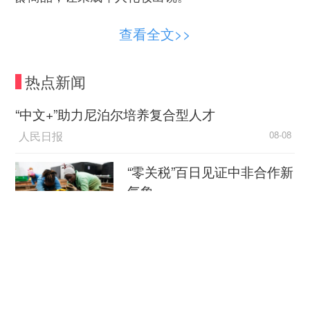
6月，小红书平台就表示，“东某某”“元某某”等
查看全文>>
账号推广儿童泳衣、内衣等商品时，发布含有过度
暴露儿童身体、以低俗化姿势拍摄未成年人等内
热点新闻
容。涉事账号视情节予以限流、禁言或封禁。
“中文+”助力尼泊尔培养复合型人才
涉未成年人的微短剧是另一个可能危害未成年
人民日报
08-08
人身心健康的领域。
“零关税”百日见证中非合作新
“7岁被迫出嫁，15岁生子……”今年1月，微短
气象
剧《逼锦鲤替嫁活阎王，相府气运全断了》上线。
该剧选用11岁的女童饰演女主角，包含不雅画面，
新华社
08-08
充斥着“养成系”等成人化隐喻。很快，该剧被全网
下架。
外媒：外贸强劲增长凸显中
国经济韧性
这类“儿童演成人戏”的微短剧并非个例。古装
总台环球资讯广播
08-08
微短剧《偷宫》开场即残忍凶杀场面，几名演员仅