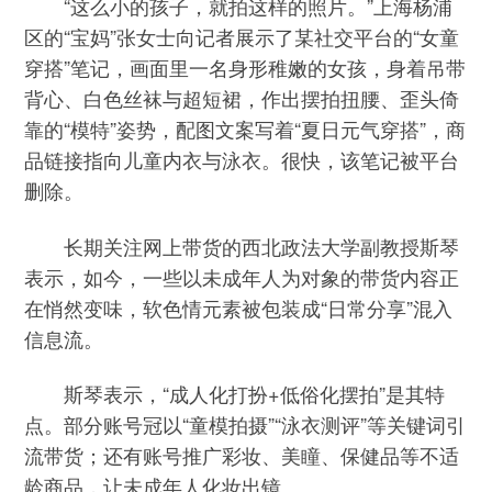
“这么小的孩子，就拍这样的照片。”上海杨浦
区的“宝妈”张女士向记者展示了某社交平台的“女童
穿搭”笔记，画面里一名身形稚嫩的女孩，身着吊带
背心、白色丝袜与超短裙，作出摆拍扭腰、歪头倚
靠的“模特”姿势，配图文案写着“夏日元气穿搭”，商
品链接指向儿童内衣与泳衣。很快，该笔记被平台
删除。
长期关注网上带货的西北政法大学副教授斯琴
表示，如今，一些以未成年人为对象的带货内容正
在悄然变味，软色情元素被包装成“日常分享”混入
信息流。
斯琴表示，“成人化打扮+低俗化摆拍”是其特
点。部分账号冠以“童模拍摄”“泳衣测评”等关键词引
流带货；还有账号推广彩妆、美瞳、保健品等不适
龄商品，让未成年人化妆出镜。