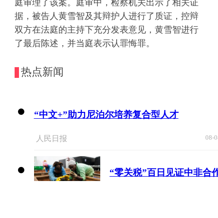
庭审理了该案。庭审中，检察机关出示了相关证
据，被告人黄雪智及其辩护人进行了质证，控辩
双方在法庭的主持下充分发表意见，黄雪智进行
了最后陈述，并当庭表示认罪悔罪。
热点新闻
“中文+”助力尼泊尔培养复合型人才
08-0
人民日报
“零关税”百日见证中非合
新气象
08-
新华社