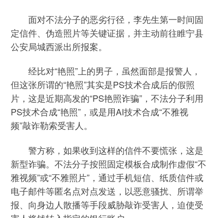
面对不法分子的恶劣行径，李先生第一时间固
定信件、伪造照片等关键证据，并主动前往睢宁县
公安局城西派出所报案。
经比对“艳照”上的男子，虽然面部是报警人，
但这张所谓的“艳照”其实是PS技术合成后的假照
片，这是近期高发的“PS艳照诈骗”，不法分子利用
PS技术合成“艳照”，或是用AI技术合成“不雅视
频”敲诈勒索受害人。
警方称，如果收到这样的信件不要慌张，这是
新型诈骗。不法分子按照固定模板合成制作虚假“不
雅视频”或“不雅照片”，通过手机短信、纸质信件或
电子邮件等匿名点对点发送，以恶意骚扰、所谓举
报、向身边人散播等手段威胁敲诈受害人，迫使受
害人将钱转入指定的银行账户。