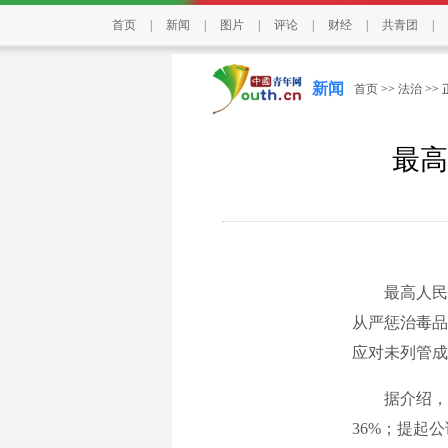
首页
|
新闻
|
图片
|
评论
|
财经
|
共青团
|
新闻
首页
>>
法治
>>
最高
最高人民检
从严惩治毒品
应对未列管成
据介绍，20
36%；提起