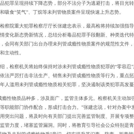
品犯罪呈现持续下降态势，部分不法分子为逃避打击，将目光转
和吸食“笑气”、丁烷等未列管物质案件呈现快速上升态势。
察院重大犯罪检察厅厅长张建忠表示，最高检将持续加强指导
情变化新态势新情况，总结分析毒品犯罪手段翻新、种类迭代特
，会同有关部门出台办理未列管成瘾性物质案件的规范性文件，
和主动性。
，检察机关将始终保持对涉未列管成瘾性物质犯罪的“零容忍”
依法严厉打击非法生产、销售未列管成瘾性物质等行为，重点惩
年人滥用未列管成瘾性物质相关犯罪，坚决遏制该类犯罪高发蔓
瘾性物质品种多，涉及面广，监管主体多元。检察机关主动加
等职能部门协作配合，形成打击合力。”张建忠说，针对办案中
用突出问题，将及时向有关部门提出完善监管制度、开展专项整
监管力度，堵塞监管漏洞。同时，将教育引导社会公众特别是青