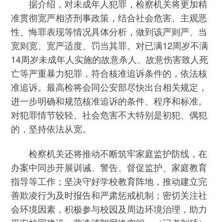
据介绍，对未成年人犯罪，检察机关将更加精
准贯彻宽严相济刑事政策，结合社会危害、主观恶
性、悔罪表现等情况具体分析，做到该严则严、当
宽则宽、宽严适度、罚当其罪。对已满12周岁不满
14周岁未成年人实施的故意杀人、故意伤害致人死
亡等严重暴力犯罪，符合核准追诉条件的，依法核
准追诉。最高检将会同公安部尽快出台相关规定，
进一步明确和规范核准追诉的条件、程序和标准。
对犯罪情节较轻、社会危害不大特别是初犯、偶犯
的，坚持依法从宽。
检察机关还将推动不断筑牢家庭监护防线，在
办案中同步开展训诫、警告、督促监护、家庭教育
指导等工作；坚决守好学校教育阵地，推动建立完
善欺凌行为及时报告和严肃惩戒机制；密切关注社
会环境因素，积极参与校园及周边环境治理，助力