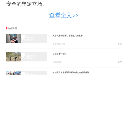
安全的坚定立场。
未成年人权益保护典型案例
查看全文>>
目 录
热点新闻
案例一：产品缺陷致未成年人遭受损害，生产
人畜无害的面子，军国主义的里子
者应承担侵权责任——刘某诉某食品公司产品质量
侠客岛微信公号
08-07
责任纠纷案
立秋：太行椒红
案例二：剧本类娱乐场所未尽安全保障义务，
山西新闻网
08-07
应当承担侵权责任——小王诉某娱乐室等经营场
各地聚力攻坚 护航高校毕业生走稳就业路
所、公共场所的经营者、管理者责任纠纷案
光明图片
08-07
案例三：生产销售不合格儿童玩具，应受行政
“新”意盎然，外资机构持续看好中国经济
处罚——市场监管局查处某玩具公司案
新华社
08-07
案例四：在儿童护肤品中添加禁用物质，构成
新华时评丨“发力提效”释放鲜明政策信号
新华网
08-07
生产、销售伪劣产品罪——某医药科技有限公司、
风雨磨砺香如故
赵某某、王某某生产、销售伪劣产品案
新华网
08-07