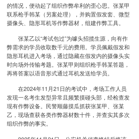
的情况，便动起了组织作弊牟利的歪心思。张某甲
联系枪手韩某（另案处理），并购置假发套、微型
摄像头、隐形耳机等作弊器材，组建作弊工具。
张某乙以“考试包过”为噱头招揽生源，向有作
弊需求的学员收取数千元的费用。学员佩戴假发和
隐形耳机进入考场，通过隐藏在假发内的摄像头实
时向场外传输考题。张某甲则组织枪手韩某答题，
再将答案以语音形式通过耳机发送给学员。
在2024年11月21日的考试中，考场工作人员
发现一名考生发型异常且频繁摸碰头部，经检查发
现有作弊设备。民警顺藤摸瓜抓获张某甲、张某
乙，现场查获各类作弊器材数十件，并查实其多次
组织作弊的事实。
2025年11月21日，公安机关侦查终结后将该