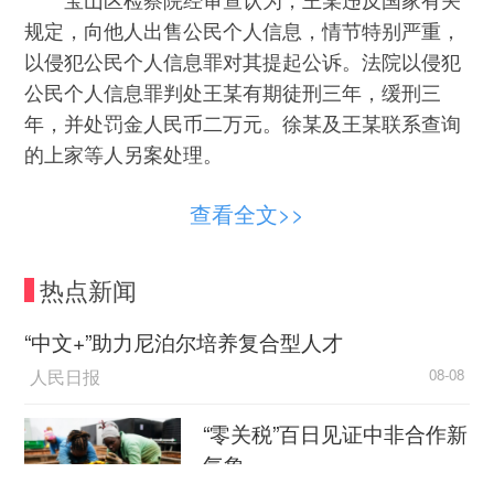
规定，向他人出售公民个人信息，情节特别严重，
以侵犯公民个人信息罪对其提起公诉。法院以侵犯
公民个人信息罪判处王某有期徒刑三年，缓刑三
年，并处罚金人民币二万元。徐某及王某联系查询
的上家等人另案处理。
在案件办理过程中，刑事检察官发现，本案
查看全文>>
中，根据王某提供的车主详细信息，该学校工作人
员逐一拨打家长电话，推销培训课程，严重干扰了
热点新闻
家长们的正常工作和生活，侵害了不特定多数公民
的利益，于是将案件线索移送宝山区检察院公益检
“中文+”助力尼泊尔培养复合型人才
察室。
人民日报
08-08
宝山区检察院第一检察部检察官助理张文君表
“零关税”百日见证中非合作新
示，非法获取的家长信息被用于高频次营销骚扰，
气象
个人信息一旦流入非法渠道，除了被用于教培推