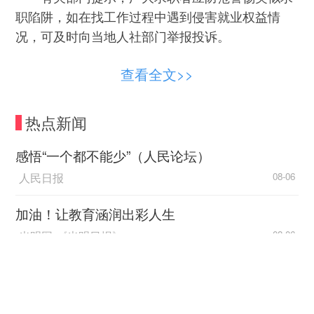
职陷阱，如在找工作过程中遇到侵害就业权益情
况，可及时向当地人社部门举报投诉。
“招转培”、虚假招聘
查看全文>>
交钱才能入职？诈骗！
热点新闻
“招转培”的本质是以招聘、培训为幌子实施的
感悟“一个都不能少”（人民论坛）
诈骗犯罪行为。现实中，不法分子以种种合法形式
人民日报
08-06
掩盖非法目的，隐蔽性、欺骗性较强，社会危害程
度大。
加油！让教育涵润出彩人生
2025年9月，求职者古某接到北京某传媒科技
光明网-《光明日报》
08-06
有限公司电话，邀请其参与运营助理岗的面试。古
促进区域协调发展 不断追求“人民的幸福”
某通过面试后，该公司口头承诺支付每月薪资8000
中国经济网
元，但未签订书面劳动合同。其后，该公司以入职
08-06