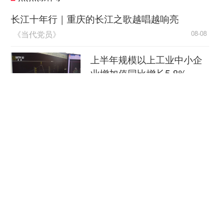
息真实，信息造假就是最大的失信，必须零容忍。
入网食品销售者必须持有真实、有效的合法证照并
长江十年行｜重庆的长江之歌越唱越响亮
持续公示；要准确、规范展示食品标签等信息，不
《当代党员》
08-08
得虚假宣传、不得误导消费，不得销售法律法规禁
止生产经营的食品。
上半年规模以上工业中小企
业增加值同比增长5.8%
强化一体执法 破解“属地监管局限性”难题
央视新闻客户端
08-08
记者了解到，针对网售食品的特点和以往监管
实践，网售食品新规完善了跨地域执法协同机制，
江淮大地，科技成果正落地生“金”
打通执法“合力管”的关键环节。实现违法行为发
新华社
08-08
现、通报、处置、反馈的全链条闭环，确保无论违
柔性制造，高效匹配差异化需求
法行为发生在何地，都能得到及时有效查处。
人民日报
08-08
网售食品新规明确，县级以上地方市场监督管
理部门应当加强跨区域监管执法协作，对涉及多地
国际锐评丨中方最新对美反制释放出什么信号？
的网络销售食品安全事件核查、案件调查等事项，
央视新闻客户端
08-08