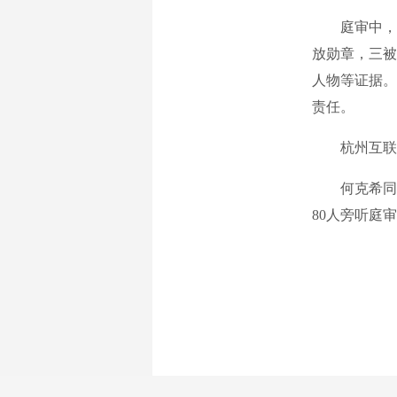
庭审中，西湖
放勋章，三被
人物等证据。
责任。
杭州互联网
何克希同志
80人旁听庭