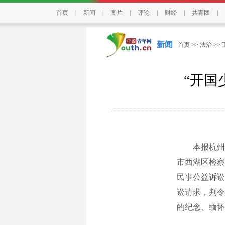
首页
|
新闻
|
图片
|
评论
|
财经
|
共青团
|
新闻
首页
>>
法治
>>
“开国
本报杭州12
市西湖区检察
民事公益诉讼
讼请求，判令
的纪念、缅怀