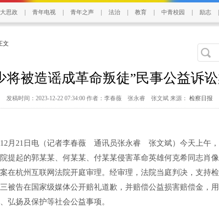
大思政
|
青年电视
|
青年之声
|
法治
|
教育
|
中青校园
|
励志
|
 正文
少将被造谣成革命叛徒”民事公益诉
发稿时间：2023-12-22 07:34:00 作者：李春薇 张永睿 张文斌 来源：
检察日报
月21日电（记者李春薇 通讯员张永睿 张文斌）今天上午，
院提起的郭某某、何某某、付某某侵害革命英雄何克希同志肖像
案在杭州互联网法院开庭审理。经审理，法院当庭判决，支持检
三被告在国家级媒体公开赔礼道歉，并赔偿公益损害赔偿金，用
、弘扬及保护等社会公益事项。