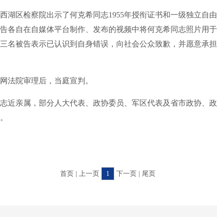
区检察院出示了何克希同志1955年授衔证书和一级独立自由
告各自在自媒体平台制作、发布的视频中将何克希同志照片用于
三名被告表示已认识到自身错误，向社会公众致歉，并愿意承担
法院审理后，当庭宣判。
近亲属，部分人大代表、政协委员、军区代表及省市政协、政
审。
首页 | 上一页
1
下一页 | 尾页