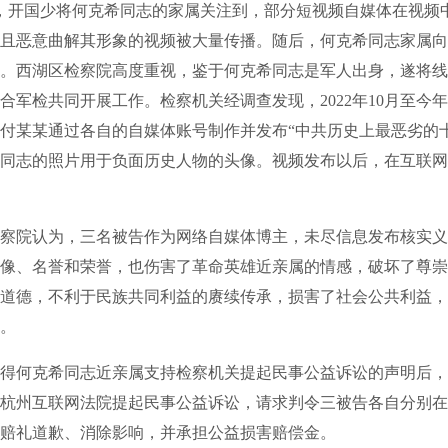
开国少将何克希同志的家属关注到，部分短视频自媒体在视频
且恶意曲解其形象的视频被大量传播。随后，何克希同志家属向
。西湖区检察院高度重视，鉴于何克希同志是军人出身，遂将线
合军检共同开展工作。检察机关经调查发现，2022年10月至今年
付某某通过各自的自媒体账号制作并发布“中共历史上最恶劣的
同志的照片用于负面历史人物的头像。视频发布以后，在互联网
院认为，三名被告作为网络自媒体博主，未尽信息发布核实义
像、名誉和荣誉，也伤害了革命英雄近亲属的情感，破坏了尊崇
道德，不利于民族共同利益的赓续传承，损害了社会公共利益，
。
克希同志近亲属支持检察机关提起民事公益诉讼的声明后，11
杭州互联网法院提起民事公益诉讼，请求判令三被告各自分别在
赔礼道歉、消除影响，并承担公益损害赔偿金。