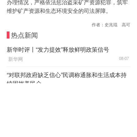
办理情况，严格依法惩治盗采矿产资源犯罪，筑牢
维护矿产资源和生态环境安全的司法屏障。
作者：史兆琨 高可
热点新闻
新华时评丨“发力提效”释放鲜明政策信号
新华网
08-07
“对联邦政府缺乏信心”民调称通胀和生活成本持
续困扰美民众
中国新闻网
08-06
林少彬：东南亚为何须警惕
加速扩武的日本？
中国新闻网
08-06