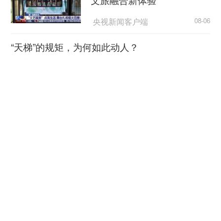
央视新闻客户端
08-06
“天梯”的规矩，为何如此动人？
图为警方抓获该起诈骗案的犯罪嫌疑人。 武汉市
荆楚网
公安局供图
08-06
超7万亿元织密“六张网” 激活
经调查，该团伙以李某、徐某为首，为获取非
实体经济新动能
法利益，伙同阮某等人成立珠宝公司，先后在云南
省瑞丽市、腾冲市等地设立诈骗窝点，通过开设直
央广网
08-06
播间进行翡翠原石售卖。
逼近全国四分之一！长三角41城经济半年报，释
据李某交代，其团伙主要采取虚假宣传、虚假
放哪些重要信号？
回收、虚假“合车”、虚假代售等手段进行诈骗。主
上观新闻
08-06
播直播售卖所谓“上等翡翠原石”， 实为贴皮、喷
漆、打灯光的低劣翡翠原石“公斤料”，经“网络水
合肥故事刷屏 看当地如何培
军”配合炒作，引诱受害人购买。再假意回收受害人
育科技创业沃土