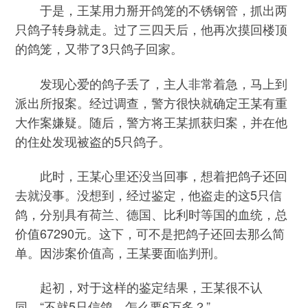
于是，王某用力掰开鸽笼的不锈钢管，抓出两
只鸽子转身就走。过了三四天后，他再次摸回楼顶
的鸽笼，又带了3只鸽子回家。
发现心爱的鸽子丢了，主人非常着急，马上到
派出所报案。经过调查，警方很快就确定王某有重
大作案嫌疑。随后，警方将王某抓获归案，并在他
的住处发现被盗的5只鸽子。
此时，王某心里还没当回事，想着把鸽子还回
去就没事。没想到，经过鉴定，他盗走的这5只信
鸽，分别具有荷兰、德国、比利时等国的血统，总
价值67290元。这下，可不是把鸽子还回去那么简
单。因涉案价值高，王某要面临判刑。
起初，对于这样的鉴定结果，王某很不认
同。“不就5只信鸽，怎么要6万多？”