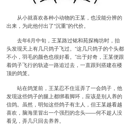
从小就喜欢各种小动物的王某，也没能分辨的
出来，为此他付出了“沉重”的代价。
去年6月中旬，王某路过铭和苑探梅坊时，抬
头发现天上有几只鸽子飞过。“这几只鸽子的个头都
不小，羽毛的颜色也很好看。”出于好奇，王某便跟
着鸽子飞行的轨迹一路追过去，一直跟到搭建在楼
顶的鸽笼。
站在鸽笼前，王某忍不住逗弄了一会鸽子，他
发现这些鸽子的腿上都绑着脚环，应该是别人养的
信鸽。虽然，明知这些鸽子有主人，但王某越看越
喜欢，脑海里冒出一个强烈的念头——何不趁人没
看见，弄几只回去养养。