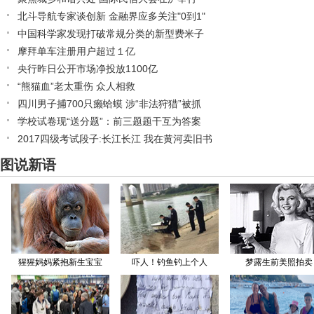
北斗导航专家谈创新 金融界应多关注"0到1"
中国科学家发现打破常规分类的新型费米子
摩拜单车注册用户超过１亿
央行昨日公开市场净投放1100亿
“熊猫血”老太重伤 众人相救
四川男子捕700只癞蛤蟆 涉“非法狩猎”被抓
学校试卷现“送分题”：前三题题干互为答案
2017四级考试段子:长江长江 我在黄河卖旧书
图说新语
猩猩妈妈紧抱新生宝宝
吓人！钓鱼钓上个人
梦露生前美照拍卖