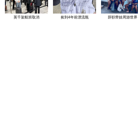
英千架航班取消
捡到4年前漂流瓶
辞职带娃周游世界