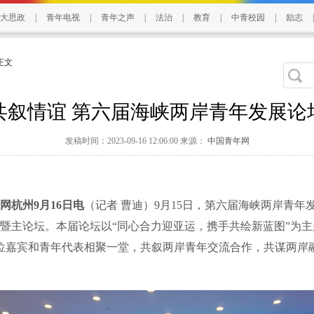
大思政
|
青年电视
|
青年之声
|
法治
|
教育
|
中青校园
|
励志
|
 正文
共叙情谊 第六届海峡两岸青年发展论
发稿时间：2023-09-16 12:06:00 来源：
中国青年网
网杭州9月16日电
（记者 曹迪）9月15日，第六届海峡两岸青年
暨主论坛。本届论坛以“同心合力迎亚运，携手共绘新蓝图”为
余位嘉宾和青年代表相聚一堂，共叙两岸青年交流合作，共谋两岸