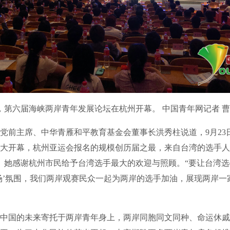
第六届海峡两岸青年发展论坛在杭州开幕。 中国青年网记者 
主席、中华青雁和平教育基金会董事长洪秀柱说道，9月23日
大开幕，杭州亚运会报名的规模创历届之最，来自台湾的选手人
人。她感谢杭州市民给予台湾选手最大的欢迎与照顾。“要让台湾
场’氛围，我们两岸观赛民众一起为两岸的选手加油，展现两岸一
国的未来寄托于两岸青年身上，两岸同胞同文同种、命运休戚