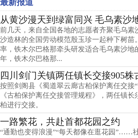
最新报道
从黄沙漫天到绿富同兴 毛乌素沙地
前几天，来自全国各地的志愿者齐聚毛乌素
沙造林的全国劳动模范殷玉珍一起种下树苗
率，铁木尔巴格那牵头研发适合毛乌素沙地的
年，铁木尔巴格那...
四川剑门关镇两任镇长交接905株
按照剑阁县《蜀道翠云廊古柏保护离任交接“
《古柏保护离任交接管理规程》，两任镇长须
柏进行交接。
一路繁花，共赴首都花园之约
“通勤也变得浪漫”“每天都像在逛花园”……