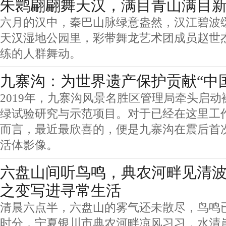
朱鹮翩翩舞天汉，满目青山满目
六月的汉中，秦巴山脉绿意盎然，汉江碧波
天汉湿地公园里，彩带舞龙艺术团成员赵世
练的人群舞动。
九寨沟：为世界遗产保护贡献“中
2019年，九寨沟风景名胜区管理局牵头启
绿试验研究与示范项目。对于已经在这里工作
而言，最近最欣喜的，便是九寨沟在震后首
活体影像。
六盘山间听鸟鸣，典农河畔见清
之变写进寻常生活
清晨六点半，六盘山的雾气还未散尽，鸟鸣
时分，宁夏银川市典农河畔凉风习习，水清