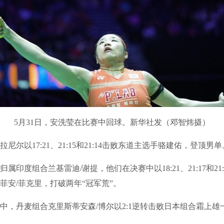
5月31日，安洗莹在比赛中回球。新华社发（邓智炜摄）
以17:21、21:15和21:14击败东道主选手骆建佑，登顶男单
度组合兰基雷迪/谢提，他们在决赛中以18:21、21:17和21
菲安/菲克里，打破两年“冠军荒”。
丹麦组合克里斯蒂安森/博尔以2:1逆转击败日本组合霜上雄一