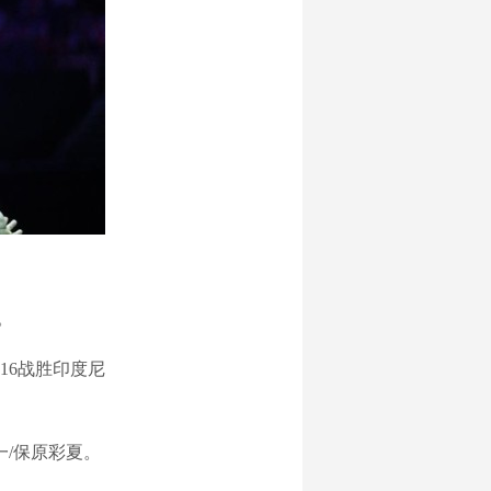
。
:16战胜印度尼
/保原彩夏。