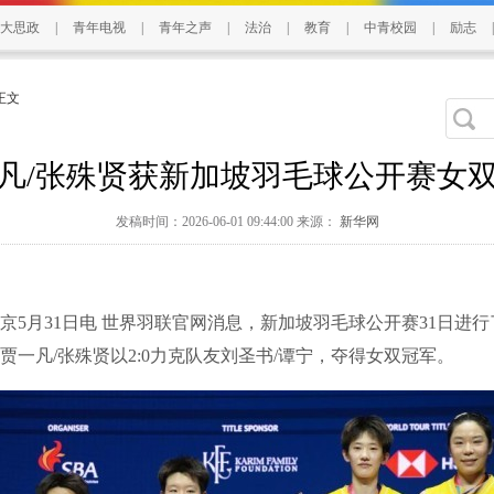
大思政
|
青年电视
|
青年之声
|
法治
|
教育
|
中青校园
|
励志
|
 正文
凡/张殊贤获新加坡羽毛球公开赛女
发稿时间：2026-06-01 09:44:00 来源：
新华网
月31日电 世界羽联官网消息，新加坡羽毛球公开赛31日进行
贾一凡/张殊贤以2:0力克队友刘圣书/谭宁，夺得女双冠军。