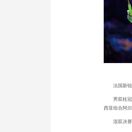
法国新锐拉尼尔
男双桂冠归属印
西亚组合阿尔
混双决赛中，