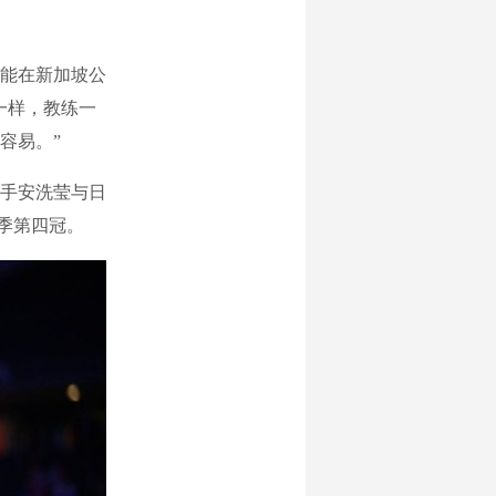
能在新加坡公
一样，教练一
容易。”
手安洗莹与日
赛季第四冠。