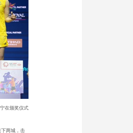
谭宁在颁奖仪式
连下两城，击