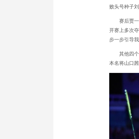
败头号种子刘
赛后贾一凡
开赛上多次夺
步一步引导我
其他四个单
本名将山口茜鏖