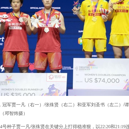
冠军贾一凡（右一）/张殊贤（右二）和亚军刘圣书（左二）/
（邓智炜摄）
种子贾一凡/张殊贤在关键分上打得稳准狠，以22:20和21:19