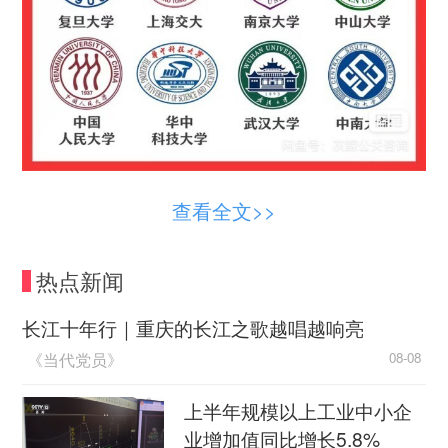
商家发布的代为申请客座教授广告
查看全文>>
同样的一幕，出现在小红书平台，输入“客座教
热点新闻
授”关键词，“应聘成功”“名校客座教授落定”等帖子
就映入眼帘。多位博主发帖时称，申请办理高校“客
长江十年行｜重庆的长江之歌越唱越响亮
座教授”可用作“能力提升”“个人背书”“增添履历”。从
《当代党员》
08-08
发布者来看，不少账号名字中都冠以“XX教育”“XX
考证”等字眼，也有账号并未突显行业特性，而是以
上半年规模以上工业中小企
个人账号的形式出现。
业增加值同比增长5.8%