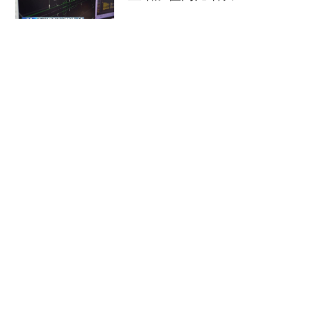
央视新闻客户端
08-08
江淮大地，科技成果正落地生“金”
新华社
08-08
柔性制造，高效匹配差异化需求
人民日报
08-08
国际锐评丨中方最新对美反制释放出什么信号？
央视新闻客户端
08-08
最新外贸数据公布 四个关键
词解读中国经济韧性
央视新闻客户端
08-08