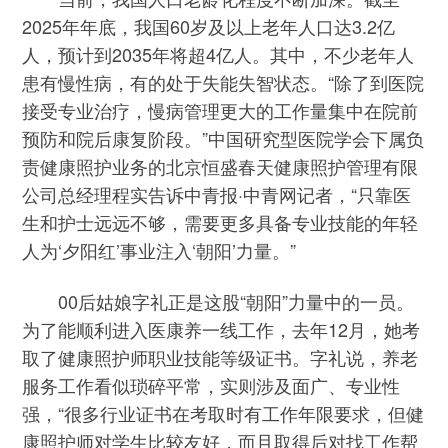
2025年年底，我国60岁及以上老年人口达3.2亿
人，预计到2035年将超4亿人。其中，不少老年人
患有慢性病，有的处于失能失智状态。“除了到医院
接受专业治疗，慢病管理更大的工作量集中在院前
预防和院后康复阶段。”中国研究型医院学会下属负
责健康照护业务的北京恒盛春天健康照护管理有限
公司总经理程实告诉中青报·中青网记者，“只靠医
生和护士远远不够，需要更多具备专业技能的年轻
人为‘夕阳红’事业注入‘朝阳’力量。”
00后姑娘字礼正是这股“朝阳”力量中的一员。
为了能顺利进入医康养一线工作，去年12月，她考
取了健康照护师职业技能等级证书。字礼说，养老
服务工作看似琐碎平常，实则涉及面广、专业性
强，“很多行业证书在考取时有工作年限要求，但健
康照护师对学生比较友好，而且取得后对找工作帮