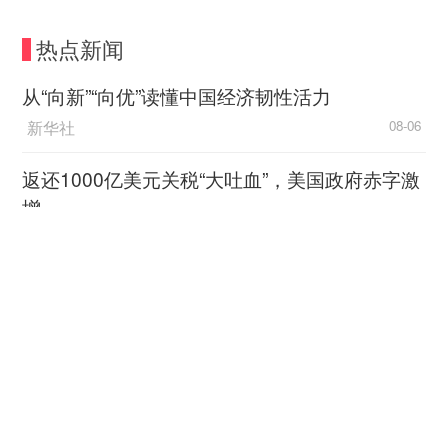
职业分类大典》的新职业。程实介绍，和护工、家
政等以提供生活照料服务为主的职业不同，健康照
热点新闻
护师的职业定位是“医疗辅助服务人员”，它要求从
业者能够运用基本医学护理知识与技能，在家庭、
从“向新”“向优”读懂中国经济韧性活力
医院、社区及长期护理服务机构等场所中，“既能为
新华社
08-06
照护对象提供基本生活照料，又能提供专业健康照
护，是打通慢病管理‘最后一公里’的关键力量”。
返还1000亿美元关税“大吐血”，美国政府赤字激
增
健康照护师的工作场景非常广泛。记者在采访
中国新闻网
08-06
中了解到，目前，与医院开展联合培养项目，让健
康照护师参与术后患者的医疗辅助服务工作，是该
感悟“一个都不能少”（人民论坛）
职业较为成熟的就业方向之一。
人民日报
08-06
全国多地打造的“健康社区”也为健康照护师开
加油！让教育涵润出彩人生
辟了新的就业空间。社区健康照护驿站设立后，相
光明网-《光明日报》
08-06
关岗位需求持续释放，在一定程度上缓解了部分社
区基层医疗人员不足的压力。