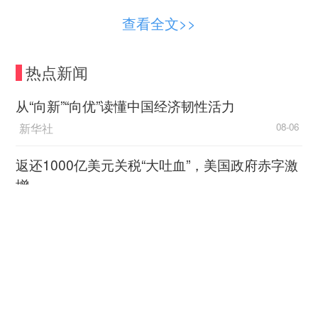
市场监管总局获知线索后，立刻统筹缺陷产品
查看全文>>
召回技术中心及属地市场监管部门开展核查，督促
膳魔师（中国）公司开展自查，对国内在售同型号
热点新闻
产品全面开展技术分析。5月29日，膳魔师（中
国）正式发布召回公告，计划召回在我国销售的缺
从“向新”“向优”读懂中国经济韧性活力
陷保温食物罐399万余件。膳魔师（中国）将为受
新华社
08-06
召回影响的消费者免费更换一件全新具有泄压阀的
密封塞。
返还1000亿美元关税“大吐血”，美国政府赤字激
增
中国新闻网
08-06
感悟“一个都不能少”（人民论坛）
人民日报
08-06
加油！让教育涵润出彩人生