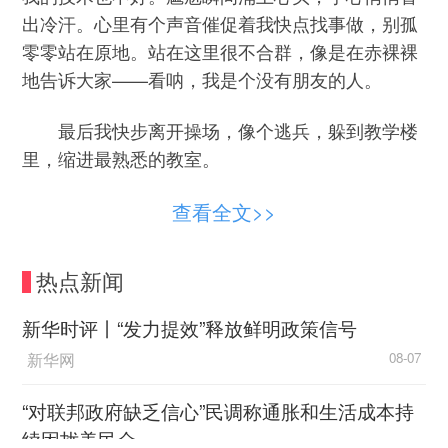
出冷汗。心里有个声音催促着我快点找事做，别孤
零零站在原地。站在这里很不合群，像是在赤裸裸
地告诉大家——看呐，我是个没有朋友的人。
最后我快步离开操场，像个逃兵，躲到教学楼
里，缩进最熟悉的教室。
直到指尖握住笔的那一刻，我才终于安下心来
查看全文>>
——作业成了我的掩护。这是一件不需要旁人参
与，自己就能完成的事。抬眼望去，教室里散落着
热点新闻
几个埋头刷题的同学。我不禁想：他们也和我一样
害怕落单，还是单纯只想安静写作业呢？
新华时评丨“发力提效”释放鲜明政策信号
新华网
08-07
窗外时不时飘来熟悉的笑声。我尽可能地将注
意力拽回到作业上。不知过了多久，下课铃终于响
“对联邦政府缺乏信心”民调称通胀和生活成本持
了，同学们三三两两地回来了，有说有笑。
续困扰美民众