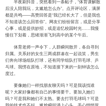
半夜刷抖音，突然看到一条帖子，“体育课解散
后没人陪我玩，太尴尬怎么办”。点开评论区，满屏
都是共鸣——高赞回答是“我已经长大了，但是我也
不知道该怎么回答你”。网友们纷纷留言，或是分享
心事，或是提供妙招，或是追忆校园时光……我慢
慢往下划着，思绪渐渐飞到高中的某个午后。
体育老师一声令下，人群瞬间散开，各自寻到
归属。关系好的女生三两成群凑在一起说笑，男生
们奔向球场组队打球，还有同学组队打羽毛球、乒
乓球。我愣在原地，不知道接下来的一刻钟该怎么
度过。
要像她们一样找朋友聊天吗？可是我该找谁
呢？大家好像都有自己的事情要干。要加入她们
吗？可是我和她们不太熟。要去打羽毛球吗？可是
我的技术也不好。尴尬瞬间涌上心头，手心悄悄冒