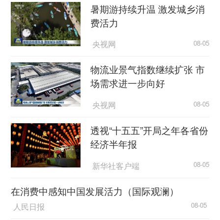
暑期游持续升温 激发城乡消
费活力
央视网
08-05
物流业景气指数继续扩张 市
场需求进一步向好
央视网
08-05
透视“十五五”开局之年各省份
经济半年报
新华社客户端
08-05
在消费中感知中国发展活力（国际观澜）
人民日报
08-05