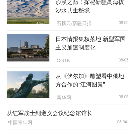
沙漠之巅！探秘新疆高海拔
沙水共生秘境
石榴云/新疆日报
08-05
日本情报集权落地 新型军国
主义加速制度化
CGTN
08-05
从《伏尔加》雕塑看中俄地
方合作的“江河图景”
新华网
08-05
从红军战士到遵义会议纪念馆馆长
中国青年网
08-04