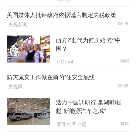
美国媒体人批评政府依据谎言制定关税政策
央视新闻
08-05
西方Z世代为何开始“粉”中
国？
CCTV4
08-05
防灾减灾工作做在前 守住安全底线
央视网
08-05
活力中国调研行|巢湖畔崛
起“新能源汽车之城”
新华社客户端
08-05