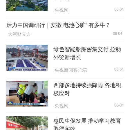
央视网
08-04
活力中国调研行｜安徽“电池心脏” 有多牛？
大河财立方
08-04
绿色智能船舶密集交付 拉动
外贸新增长
央视新闻客户端
08-04
西部多地持续强降雨 各地积
极应对
央视网
08-04
惠民生促发展 推动学习教育
取得实效