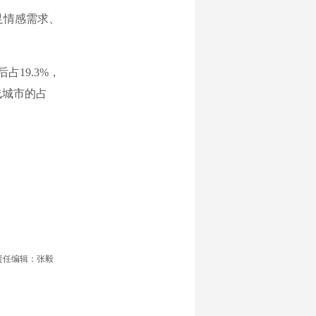
足情感需求、
后占19.3%，
线城市的占
责任编辑：张毅