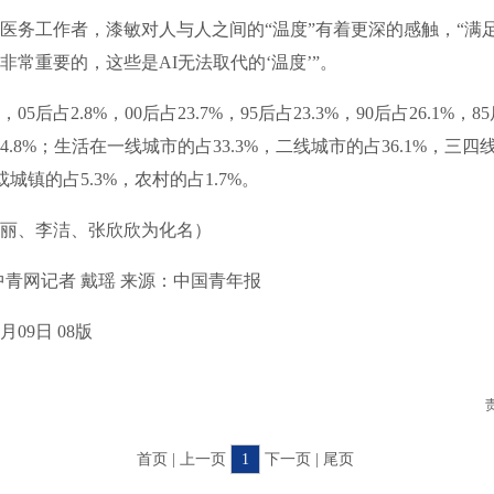
务工作者，漆敏对人与人之间的“温度”有着更深的感触，“满
非常重要的，这些是AI无法取代的‘温度’”。
占2.8%，00后占23.7%，95后占23.3%，90后占26.1%，85
.8%；生活在一线城市的占33.3%，二线城市的占36.1%，三四
城或城镇的占5.3%，农村的占1.7%。
、李洁、张欣欣为化名）
网记者 戴瑶 来源：中国青年报
09日 08版
首页 | 上一页
1
下一页 | 尾页