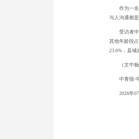
作为一名医
与人沟通都是
受访者中，05后
其他年龄段占4
23.6%，县
（文中杨丽
中青报·中青
2026年07月