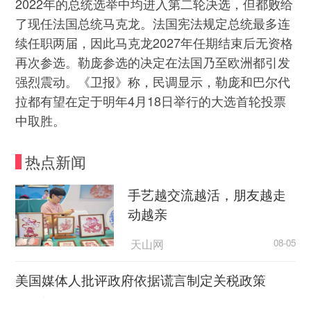
2022年的总统选举中均进入第二轮决选，但都败给
了现任法国总统马克龙。法国宪法规定总统最多连
续任职两届，因此马克龙2027年任期结束后无资格
再次参选。勒庞参选的决定在法国乃至欧洲都引发
强烈震动。《卫报》称，民调显示，勒庞和巴尔代
拉都有望在定于明年4月18日举行的大选首轮投票
中取胜。
热点新闻
手艺越交流越活，朋友越走
动越亲
天山网
08-05
美国媒体人批评政府依据谎言制定关税政策
央视新闻
08-05