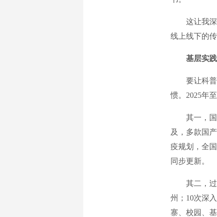
这让我深刻
线上线下的传
基层实践
要让科普真
惯。2025
其一，国内
及，多款国产
疫规划，全国
同步更新。
其二，过去
州；10次深
寨、校园、基