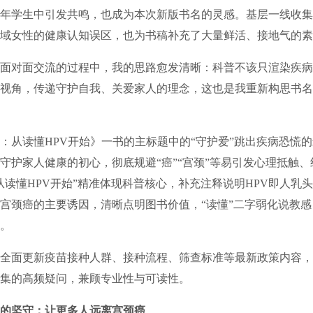
年学生中引发共鸣，也成为本次新版书名的灵感。基层一线收集
域女性的健康认知误区，也为书稿补充了大量鲜活、接地气的素
对面交流的过程中，我的思路愈发清晰：科普不该只渲染疾病
视角，传递守护自我、关爱家人的理念，这也是我重新构思书名
读懂HPV开始》一书的主标题中的“守护爱”跳出疾病恐慌的
守护家人健康的初心，彻底规避“癌”“宫颈”等易引发心理抵触
从读懂HPV开始”精准体现科普核心，补充注释说明HPV即人乳
宫颈癌的主要诱因，清晰点明图书价值，“读懂”二字弱化说教
。
面更新疫苗接种人群、接种流程、筛查标准等最新政策内容，
集的高频疑问，兼顾专业性与可读性。
的坚守：让更多人远离宫颈癌