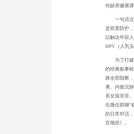
何缺席健康课
一句话点醒
是前置防护，
以触达年轻人
HPV（人乳
为了打破医
的经典叙事框
路全部阻断，
勇、内敛沉静
系女孩菲菲。
生微信群聊”
的日常对话，
宫颈癌》。