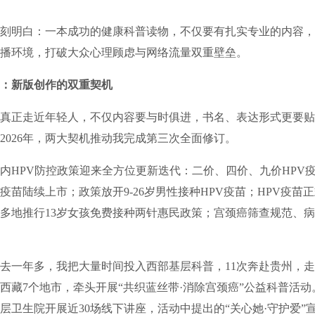
明白：一本成功的健康科普读物，不仅要有扎实专业的内容，
播环境，打破大众心理顾虑与网络流量双重壁垒。
：新版创作的双重契机
正走近年轻人，不仅内容要与时俱进，书名、表达形式更要贴
年至2026年，两大契机推动我完成第三次全面修订。
HPV防控政策迎来全方位更新迭代：二价、四价、九价HPV
疫苗陆续上市；政策放开9-26岁男性接种HPV疫苗；HPV疫苗
多地推行13岁女孩免费接种两针惠民政策；宫颈癌筛查规范、
一年多，我把大量时间投入西部基层科普，11次奔赴贵州，走
入西藏7个地市，牵头开展“共织蓝丝带·消除宫颈癌”公益科普活
层卫生院开展近30场线下讲座，活动中提出的“关心她·守护爱”