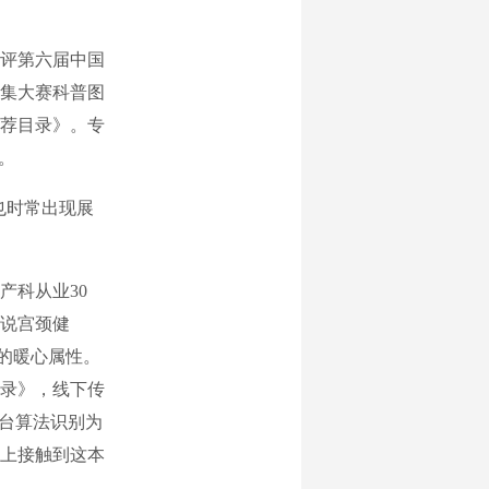
评第六届中国
征集大赛科普图
推荐目录》。专
。
也时常出现展
产科从业30
说宫颈健
”的暖心属性。
目录》，线下传
平台算法识别为
上接触到这本