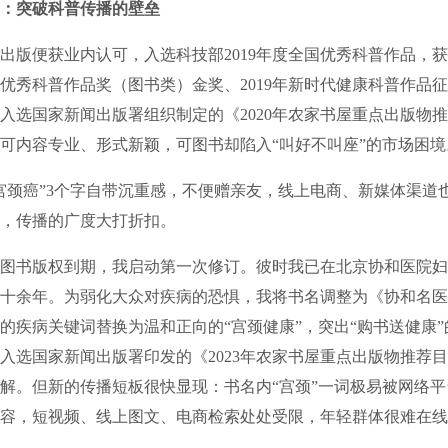
：突破科普传播的壁垒
便获业内认可，入选科技部2019年度全国优秀科普作品，获
优秀科普作品奖（图书类）金奖、2019年新时代健康科普作品
入选国家新闻出版署组织制定的《2020年农家书屋重点出版物
可内容专业、形式新颖，可图书却陷入“叫好不叫座”的市场困境
颈癌”3个字自带沉重感，不便赠亲友，线上电商、新媒体渠道
，传播的广度大打折扣。
图书版权到期，我启动第一次修订。彼时我已在北京协和医院妇
十余年。为弱化大众对疾病的恐惧，我将书名调整为《协和名医
的疾病关键词替换为温和正向的“宫颈健康”，突出“购书送健康
入选国家新闻出版署印发的《2023年农家书屋重点出版物推荐
解。但新的传播短板很快显现：书名内“宫颈”一词极易被网络
容，短视频、线上图文、电商检索处处受限，年轻群体很难在线