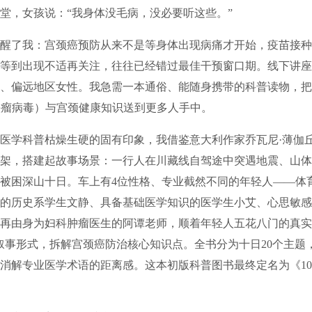
堂，女孩说：“我身体没毛病，没必要听这些。”
了我：宫颈癌预防从来不是等身体出现病痛才开始，疫苗接种
等到出现不适再关注，往往已经错过最佳干预窗口期。线下讲座
、偏远地区女性。我急需一本通俗、能随身携带的科普读物，把
头瘤病毒）与宫颈健康知识送到更多人手中。
学科普枯燥生硬的固有印象，我借鉴意大利作家乔瓦尼·薄伽
架，搭建起故事场景：一行人在川藏线自驾途中突遇地震、山体
被困深山十日。车上有4位性格、专业截然不同的年轻人——体
的历史系学生文静、具备基础医学知识的医学生小艾、心思敏感
再由身为妇科肿瘤医生的阿谭老师，顺着年轻人五花八门的真实
叙事形式，拆解宫颈癌防治核心知识点。全书分为十日20个主题
消解专业医学术语的距离感。这本初版科普图书最终定名为《1