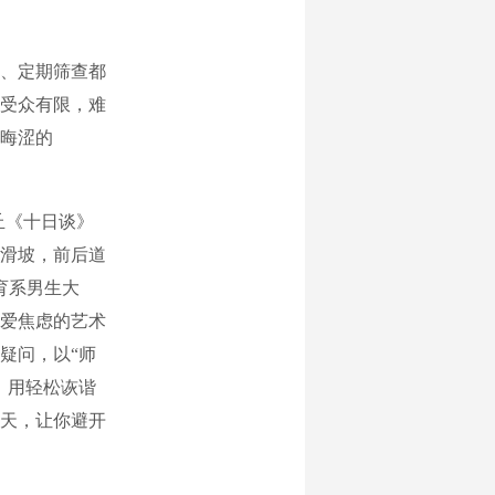
、定期筛查都
受众有限，难
晦涩的
丘《十日谈》
滑坡，前后道
育系男生大
爱焦虑的艺术
疑问，以“师
，用轻松诙谐
0天，让你避开