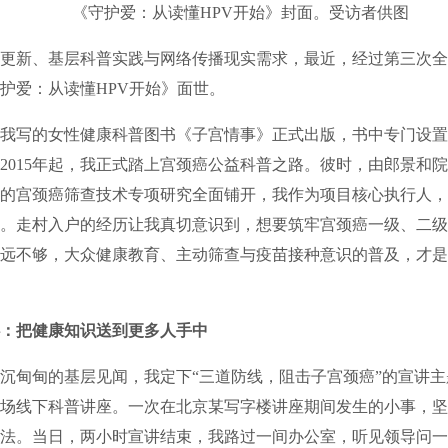
《守护爱：从读懂HPV开始》封面。受访者供图
新、基层科普实践与网络传播现实需求，最近，经过第三次全
护爱：从读懂HPV开始》面世。
我写的女性健康科普图书《子宫情事》正式出版，书中专门设置
2015年起，我正式踏上宫颈癌公益科普之路。彼时，由郎景和
的宫颈癌筛查技术专项研究全面铺开，我作为项目核心执行人，
。走村入户的经历让我真切意识到，想要筑牢宫颈癌一级、二级
远不够，大众健康教育、主动筛查与疫苗接种意识的普及，才是
：把健康知识送到更多人手中
甸甸的基层见闻，我定下“三道防线，阻击子宫颈癌”的宣讲主
余场线下科普讲座。一次在北京某写字楼讲座期间发生的小事，
法。当日，两小时宣讲结束，我路过一间办公室，听见领导问一