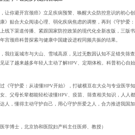
，让你避开宫颈癌》立足疾病预警、唤醒大众防控意识的初心创
康》贴合大众阅读心理、弱化疾病焦虑的调整，再到《守护爱：
上线下渠道传播、紧跟国家防控政策的现代化全新改版，三版书
年宫颈癌科普探索与健康中国建设进程同频共振的结果。
我往返城市与大山、雪域高原，见过无数因认知不足错失筛查
见证了越来越多年轻人主动了解HPV、定期体检。科普初心自
《守护爱：从读懂HPV开始》，打破横亘在大众与专业医学知
女、父母长辈都能轻松读懂HPV、疫苗、筛查相关知识，人人
达人，懂得主动守护自己，用心守护所爱之人，合力推进我国加
学博士，北京协和医院妇产科主任医师、教授）