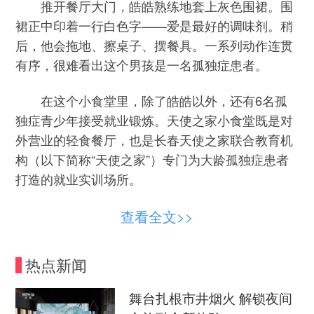
推开餐厅大门，皓皓熟练地套上灰色围裙。围
裙正中印着一行白色字——爱是最好的调味剂。稍
后，他会拖地、擦桌子、摆餐具。一系列动作连贯
有序，很难看出这个男孩是一名孤独症患者。
在这个小食堂里，除了皓皓以外，还有6名孤
独症青少年接受就业锻炼。天使之家小食堂既是对
外营业的轻食餐厅，也是长春天使之家联合教育机
构（以下简称“天使之家”）专门为大龄孤独症患者
打造的就业实训场所。
天使之家创办于2015年，是一家从事社会性儿
查看全文>>
童孤独症教育的非营利性机构。负责人张建松介
绍，目前国内绝大多数孤独症教育机构服务15周岁
热点新闻
以下的儿童，而针对16岁以上的大龄孤独症群体的
社会化训练、就业资源还很稀缺。很多大龄“星星的
舞台扎根市井烟火 解锁夜间
孩子”只能被困在家中，与社会隔绝。