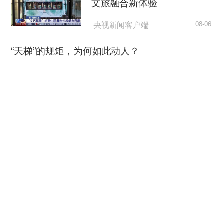
文旅融合新体验
这是很多“星星的孩子”家庭无法回避的困境。
央视新闻客户端
08-06
事实上，也有一些爱心餐厅和咖啡店愿意接收这些
“天梯”的规矩，为何如此动人？
特殊孩子进行短期就业体验，但仅凭爱心、缺乏专
业指导的模式，很难持续。
荆楚网
08-06
两年前，天使之家小食堂创办。“这是一个被迫
超7万亿元织密“六张网” 激活
的创业项目。”张建松说，在天使之家接受学习和训
实体经济新动能
练的“星星的孩子”逐渐长大，未来就业是一个难
央广网
08-06
题。
逼近全国四分之一！长三角41城经济半年报，释
在小食堂创办前，天使之家尝试过搭建模拟餐
放哪些重要信号？
厅环境，但因为不是真实消费场景，训练内容和效
上观新闻
08-06
果并不理想。创办一个面向市场、自主经营的餐
厅，让这些孩子有可去之处，就成了当务之急。
合肥故事刷屏 看当地如何培
育科技创业沃土