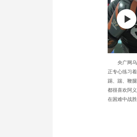
央广网乌鲁
正专心练习着
踢、踹、鞭腿
都很喜欢阿义
在困难中战胜