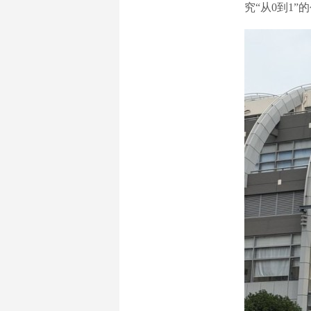
究“从0到1”