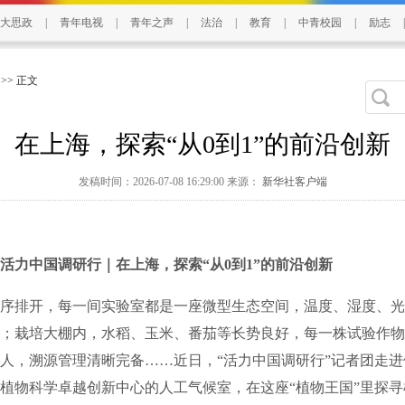
大思政
|
青年电视
|
青年之声
|
法治
|
教育
|
中青校园
|
励志
|
>> 正文
在上海，探索“从0到1”的前沿创新
发稿时间：2026-07-08 16:29:00 来源：
新华社客户端
中国调研行｜在上海，探索“从0到1”的前沿创新
排开，每一间实验室都是一座微型生态空间，温度、湿度、光
；栽培大棚内，水稻、玉米、番茄等长势良好，每一株试验作物
人，溯源管理清晰完备……近日，“活力中国调研行”记者团走
植物科学卓越创新中心的人工气候室，在这座“植物王国”里探