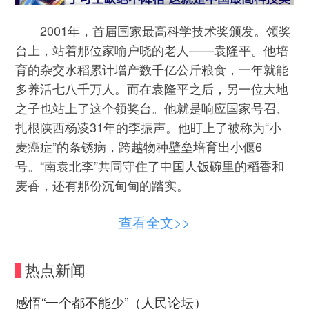
2001年，首届国家最高科学技术奖颁发。领奖
台上，站着那位家喻户晓的老人——袁隆平。他培
育的杂交水稻累计增产数千亿公斤粮食，一年就能
多养活七八千万人。而在袁隆平之后，另一位大地
之子也站上了这个领奖台。他就是响应国家号召、
扎根陕西杨凌31年的李振声。他盯上了被称为“小
麦癌症”的条锈病，跨越物种壁垒培育出小偃6
号。“南袁北李”共同守住了中国人饭碗里的稻香和
麦香，还有那份沉甸甸的踏实。
国家最高科学技术奖从未忘记那些隐姓埋名、
查看全文>>
铸造国之重器的人。于敏，隐姓埋名二十八载，在
茫茫戈壁点亮氢弹的曙光。黄旭华，埋名三十年，
热点新闻
一头扎进核潜艇的研制，他说“此生属于祖国，此生
无怨无悔”。如果说他们是御敌于外的长矛，那钱七
感悟“一个都不能少”（人民论坛）