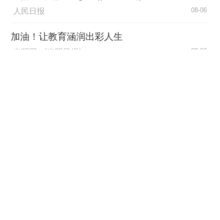
虎倾尽一生打造的防护工程，就是护佑千城万家的
人民日报
08-06
厚盾。他曾这样向国家保证：“对敌人的任何打击，
包括核打击，我们是能够防得住的，而且防的手段
加油！让教育涵润出彩人生
不是一套。”这句话的底气，是他把自己的一生砌进
光明网-《光明日报》
08-06
了共和国的地下长城。
促进区域协调发展 不断追求“人民的幸福”
面向国家重大需求，有人一生只做一件事，却
中国经济网
08-06
足以扭转乾坤。52岁的徐光宪临危受命，独创串级
萃取理论，把稀土纯度提升到99.99%，一举终结
中国海油中长期FOB（二期）项目一号船“绿能
了“把金子当沙子卖”的屈辱历史，“稀土之父”当之无
川”命名交付
愧。能源领域，闵恩泽不到四十岁便被确诊为肺腺
中国网
08-06
癌，摘除两片肺叶和一根肋骨。医生再三叮嘱静
养，他却带着残损的身体扎进一线，凭自己研发的
新华视点｜多元消费新图景
炼油催化剂，守护了国家能源安全的命门。
释放增长新势能
而在人民生命健康的战场上，有人把自己的身
新华社客户端
08-06
体用成了最锋利的刀。吴孟超常年握手术刀，右手