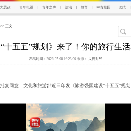
大思政
|
青年电视
|
青年之声
|
法治
|
教育
|
中青校园
|
励志
|
>> 正文
“十五五”规划》来了！你的旅行生
发稿时间：2026-07-08 16:23:00 来源：
央视财经
复同意，文化和旅游部近日印发《旅游强国建设“十五五”规划