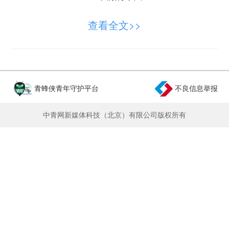
首架运-20大型军用运输机
查看全文>>
正式列装人民空军
十年间
青蜂侠青年守护平台
不良信息举报
从演训沙场、盛大阅兵
中青网新媒体科技（北京）有限公司版权所有
到国际航展都有它的身影