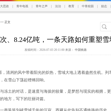
大思政
|
青年电视
|
青年之声
|
法治
|
教育
|
中青校园
|
励志
|
>> 正文
亿人次、8.24亿吨，一条天路如何重塑
发稿时间：2026-07-03 20:11:00 来源：
中国铁路
，清冽的风中带着阳光的炽热，雪域大地上透着盎然生机。列
，在雪山下荡起铿锵回响。
冻土的对话，是速度与海拔的较量，是梦想与现实的相拥，更
的地方，写下的壮丽诗篇。
一声风笛划破雪域千年的沉寂，西藏从此告别不通铁路的历史。