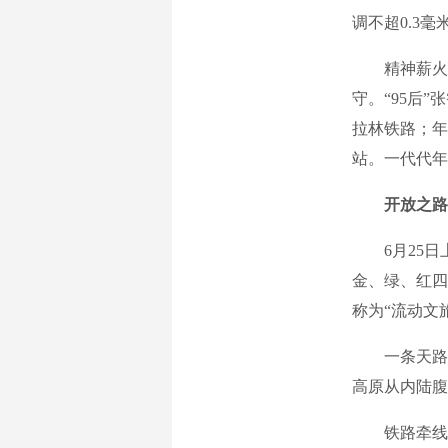
调不超0.3
精神薪火相
守。“95后
拉林铁路；年
站。一代代年
开放之路
6月25日上
金、绿、红四
称为“流动文
一条天路打
高原从内陆腹
铁路牵线，