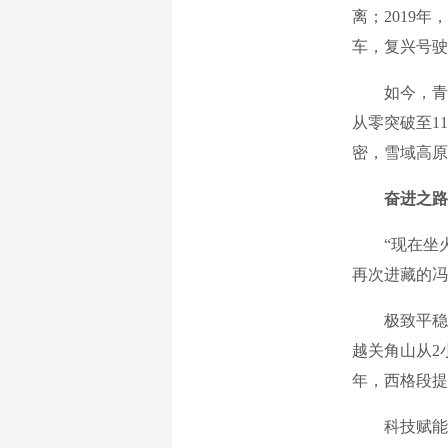
离；2019
车，复兴号驶
如今，青藏
从零突破至11
密，雪域高原
奋进之路
“现在坐火车
再次进藏的冯
极致平稳的乘
越关角山从2小
年，西格段提
科技赋能天