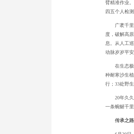
臂精准作业。
四五个人检测
广袤千里的天
度，破解高原
息。从人工巡
动脉岁岁平安
在生态极端
种耐寒沙生植
行；33处野
20年久久为
一条蜿蜒千里
传承之路