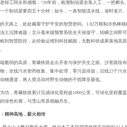
老钳工阿永和感慨：“20年前，检测制动梁全靠人工，一把榔头
一个制动梁要四五十分钟；如今，一条智能流水线，省时省力、
路上，处处藏着守护平安的智慧密码。1.82万根制冷热棒稳
冻土沉降难题；北斗毫米级预警系统全天候值守，转瞬之间即可
检到智慧防控，从经验运维到科技赋能，无数科研成果落地高原
。
脆弱的高原，青藏铁路走出开发与保护共生之路。沙害路段布
物；全线污水密闭收集、集中处理，零污染排放；沿线22个污
生动物通道，将人类活动对野生动物的干扰降至最低。
功，青藏铁路累计完成绿化里程超1000公里，可绿化里程覆盖率
的绿色长廊，与雪山草原相融共生。
：精神高地，薪火相传