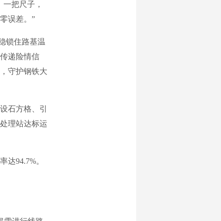
、一把尺子，
零误差。”
稳锁住路基温
传递险情信
，守护钢铁大
设石方格、引
水处理站达标运
达94.7%。