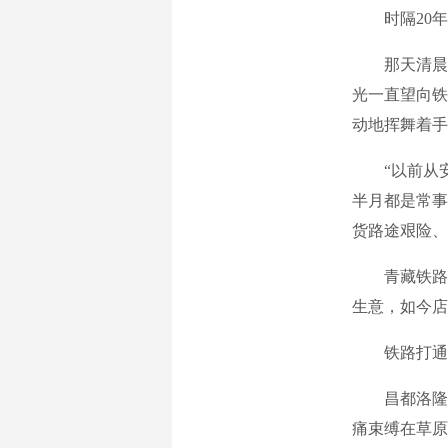
时隔20年，
那天清晨，
光一直望向铁
动地挥舞着手
“以前从安
半月都是常事
货路途艰险、
青藏铁路通
生意，如今店
铁路打通的
昌都洛隆县
痛束缚在草原