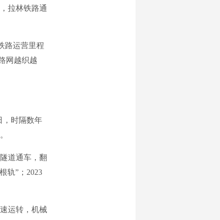
年，拉林铁路通
铁路运营里程
铁路网越织越
日，时隔数年
。
角隧道通车，翻
轨”；2023
速运转，机械