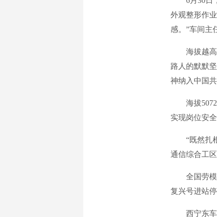
6月30日，
外观整形作业
感。”车间主
海拔越高，
路人的默默坚
神纳入中国共
海拔5072
实现岗位安全
“既然扎根高
通信综合工区
全国劳模、
复兴号进站停
西宁东车辆