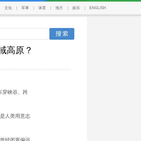
文化
|
军事
|
体育
|
地方
|
娱乐
|
ENGLISH
雪域高原？
车穿峡谷、跨
是人类用意志
曾经闭塞偏远