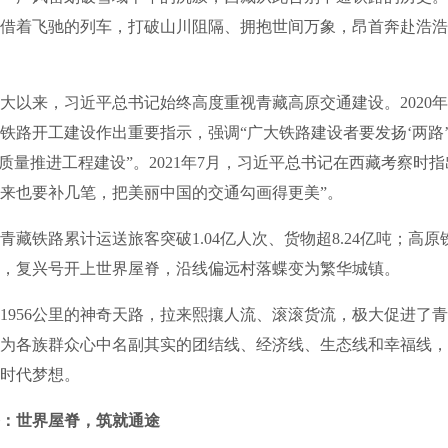
借着飞驰的列车，打破山川阻隔、拥抱世间万象，昂首奔赴浩浩
来，习近平总书记始终高度重视青藏高原交通建设。2020年
铁路开工建设作出重要指示，强调“广大铁路建设者要发扬‘两路
高质量推进工程建设”。2021年7月，习近平总书记在西藏考察时指
来也要补几笔，把美丽中国的交通勾画得更美”。
藏铁路累计运送旅客突破1.04亿人次、货物超8.24亿吨；高原
，复兴号开上世界屋脊，沿线偏远村落蝶变为繁华城镇。
56公里的神奇天路，拉来熙攘人流、滚滚货流，极大促进了青
为各族群众心中名副其实的团结线、经济线、生态线和幸福线，
时代梦想。
：世界屋脊，筑就通途