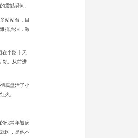
的震撼瞬间。
多站站台，目
难掩热泪，激
困在半路十天
百货。从前进
彻底盘活了小
越红火。
的他常年被病
就医，是他不