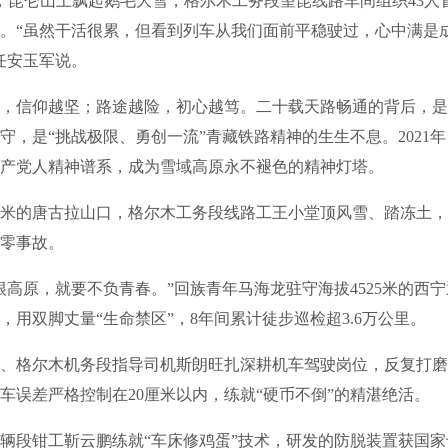
昆仑山上飘起鹅毛大雪，格尔木工务段望昆线路车间组织43人
。“虽然干活很累，但看到列车从我们面前平稳驶过，心中满是
任安玉军说。
信仰越坚；路途越险，初心越笃。二十载天路畅通的背后，是
守，是“挑战极限、勇创一流”青藏铁路精神的生生不息。2021
产党人精神谱系，成为雪域高原永不褪色的精神灯塔。
米的唐古拉山口，格尔木工务段线路工王小堂顶风雪、踏冻土，
零事故。
原，就要不负青春。”回族青年马海龙驻守海拔4525米的西
，用双脚丈量“生命禁区”，8年间累计徒步巡检超3.6万公里。
格尔木机务段指导司机斯朗旺扎深耕机车驾驶岗位，反复打磨
车误差严格控制在20厘米以内，练就“硬币不倒”的精湛绝活。
段钳工靳云鹏练就“车床修鸡蛋”技术，研发的防脱装置获国家