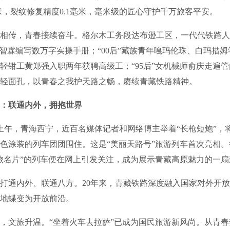
毫米，裂纹修复精度0.1毫米，毫米级的匠心守护千万旅客平安。
传，青春接续奋斗。格尔木工务段达布逊工区，一代代铁路人
”张智霖编写数万字实操手册；“00后”藏族青年嘎玛伦珠、白玛措
轻钳工黄郑强入职两年获聘高级工；“95后”女机械师俞庆走遍
轻面孔，以青春之我护天路之畅，赓续青藏铁路精神。
：联通内外，拥抱世界
午，青海西宁，近百名媒体记者和网络博主举着“长枪短炮”，
色涂装的列车团团围住。这是“美丽天路号”旅游列车首次亮相
旅名片”的列车便在网上引发关注，成为展示青藏高原魅力的一扇
通内外、联通八方。20年来，青藏铁路深度融入国家对外开放
地蝶变为开放前沿。
文旅升温。“坐着火车去拉萨”已成为国民旅游新风尚。从青春