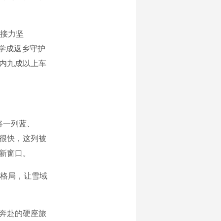
接力坚
姆学成返乡守护
管内九成以上车
将一列蓝、
。很快，这列被
新窗口。
格局，让雪域
奔赴的硬座旅