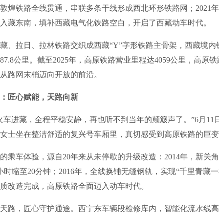
年，敦煌铁路全线贯通，串联多条干线形成西北环形铁路网；2021
入藏东南，填补西藏电气化铁路空白，开启了西藏动车时代。
、拉日、拉林铁路交织成西藏“Y”字形铁路主骨架，西藏境内
87.8公里。截至2025年，高原铁路营业里程达4059公里，高原
从路网末梢迈向开放的前沿。
：匠心赋能，天路向新
进藏，全程平稳安静，再也听不到当年的颠簸声了。”6月11
女士坐在整洁舒适的复兴号车厢里，真切感受到高原铁路的巨变
车体验，源自20年来从未停歇的升级改造：2014年，新关
时缩至20分钟；2016年，全线换铺无缝钢轨，实现“千里青藏一根
质改造完成，高原铁路全面迈入动车时代。
路，匠心守护通途。西宁东车辆段检修库内，智能化流水线高