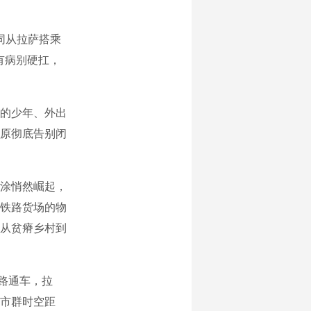
同从拉萨搭乘
有病别硬扛，
的少年、外出
原彻底告别闭
涂悄然崛起，
铁路货场的物
从贫瘠乡村到
铁路通车，拉
市群时空距