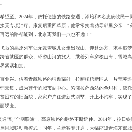
。
至。2024年，依托便捷的铁路交通，泽培和9名患病牧民一
接受专项治疗。康复后重回草原，他常常笑着劝导邻里乡亲：“
再远的路都能到，北京离我们一点也不远！”
飞驰的高原列车让无数雪域儿女走出深山、奔赴远方。求学追梦
跨省就医的群众、环游山河的旅人，乘着列车穿梭山海，雪域高
界紧紧相拥。
业兴。借着青藏铁路的强劲辐射，拉萨柳梧新区从一片荒芜滩
铺云集，成为繁华的城市副中心。紧邻拉萨西站的色玛村，依托
贫困村的旧面貌，家家户户住进新式别墅、开上小汽车，实现了
丽蝶变。
”到“全网联通”，高原铁路的脉络不断延伸。2014年，拉日
启同城联动新模式；同年，兰新客专开通，大幅缩短青海东部城