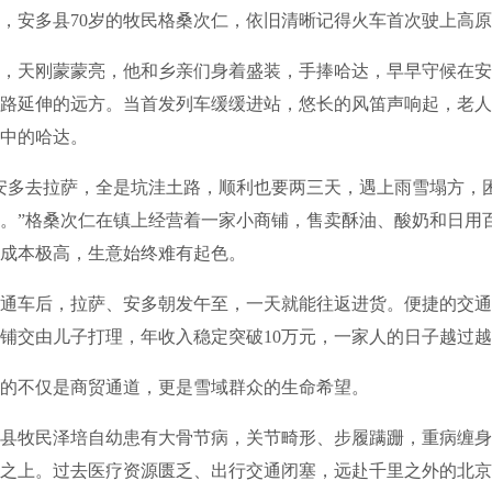
安多县70岁的牧民格桑次仁，依旧清晰记得火车首次驶上高原
天刚蒙蒙亮，他和乡亲们身着盛装，手捧哈达，早早守候在安
路延伸的远方。当首发列车缓缓进站，悠长的风笛声响起，老人
中的哈达。
多去拉萨，全是坑洼土路，顺利也要两三天，遇上雨雪塌方，
。”格桑次仁在镇上经营着一家小商铺，售卖酥油、酸奶和日用
成本极高，生意始终难有起色。
车后，拉萨、安多朝发午至，一天就能往返进货。便捷的交通
铺交由儿子打理，年收入稳定突破10万元，一家人的日子越过
不仅是商贸通道，更是雪域群众的生命希望。
牧民泽培自幼患有大骨节病，关节畸形、步履蹒跚，重病缠身
之上。过去医疗资源匮乏、出行交通闭塞，远赴千里之外的北京