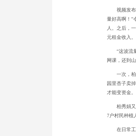
视频发布后
量好高啊！”
人。之后，一
元租金收入。
“这波流量
网课，还到山
一次，柏秀
园里杏子卖掉
才能变资金。
柏秀娟又开
7户村民种植
在日常工作