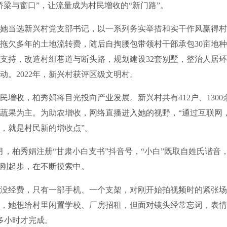
桥梁与窗口”，让流量成为村民增收的“新门路”。
她当选新兴村党支部书记，以一系列务实举措和实干作风赢得村
拖欠多年的土地流转费，随后自掏腰包带领村干部承包30亩地
支持，改造村组巷道与断头路，规划建设32套别墅，整治人居
动。2022年，新兴村获评区级文明村。
收，柏秀娟将目光投向产业发展。新兴村共有412户、1300
蔬果为主。为助农增收，网络直播进入她的视野，“通过互联网
，就是村民新的增收点”。
月，柏秀娟注册“甘肃小白支书”抖音号，“小白”既取自姓氏谐音
刚起步，在不断摸索中。
经费，只有一部手机、一个支架，对刚开始拍视频时的紧张场
，她想给村里闲置学校、厂房招租，但面对镜头经常忘词，表情
多小时才完成。