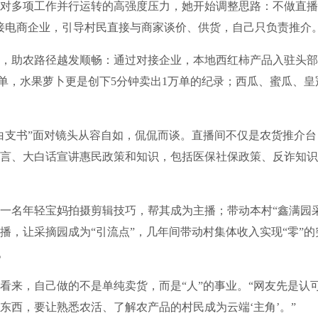
对多项工作并行运转的高强度压力，她开始调整思路：不做直播
接电商企业，引导村民直接与商家谈价、供货，自己只负责推介
助农路径越发顺畅：通过对接企业，本地西红柿产品入驻头部
3万单，水果萝卜更是创下5分钟卖出1万单的纪录；西瓜、蜜瓜、
支书”面对镜头从容自如，侃侃而谈。直播间不仅是农货推介台
言、大白话宣讲惠民政策和知识，包括医保社保政策、反诈知识
名年轻宝妈拍摄剪辑技巧，帮其成为主播；带动本村“鑫满园采
播，让采摘园成为“引流点”，几年间带动村集体收入实现“零”的突
。
来，自己做的不是单纯卖货，而是“人”的事业。“网友先是认
东西，要让熟悉农活、了解农产品的村民成为云端‘主角’。”