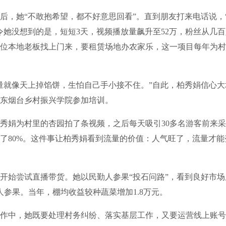
，她“不敢抱希望，都不好意思回看”。直到朋友打来电话说，
令她没想到的是，短短3天，视频播放量飙升至52万，粉丝从几百人
位本地老板找上门来，要租赁场地办农家乐，这一项目每年为村
就像天上掉馅饼，生怕自己手小接不住。”自此，柏秀娟信心大
东烟台乡村振兴学院参加培训。
娟为村里的杏园拍了条视频，之后每天吸引30多名游客前来采
了80%。这件事让柏秀娟看到流量的价值：人气旺了，流量才能
始尝试直播带货。她以民勤人参果“投石问路”，看到良好市场
人参果。当年，棚均收益较种蔬菜增加1.8万元。
中，她既要处理村务纠纷、落实基层工作，又要运营线上账号