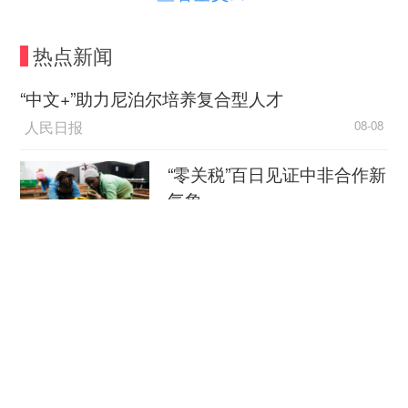
从大学生村官，到潜山市龙潭乡漆铺村驻村第
热点新闻
一书记、工作队队长，十多年间，项龙的足迹遍布
潜山田间地头。郭纯是安庆师范大学电商专业2025
“中文+”助力尼泊尔培养复合型人才
届本科生。2023年郭纯参加电商专业实习，经常参
人民日报
08-08
与家乡助农短视频拍摄，由此结识项龙。2023年12
月，二人在“Hi潜山”共同出镜。一个6人组成的探村
“零关税”百日见证中非合作新
小团队由此成型。
气象
拍摄前，团队编导何格和众人一起查阅《潜山
新华社
08-08
市村情介绍》，梳理当地产业和特色文化，实地踩
点挖掘素材，聚焦接地气、活力足的“三农”场景。
外媒：外贸强劲增长凸显中
这些冒热气、带露珠的探村视频中，有村情有美景
国经济韧性
还有笑点，镜头语言幽默诙谐，网感十足。
总台环球资讯广播
08-08
返乡创业的95后女孩吴品娇为账号提供技术、
消费新图景｜跨界融合拉长