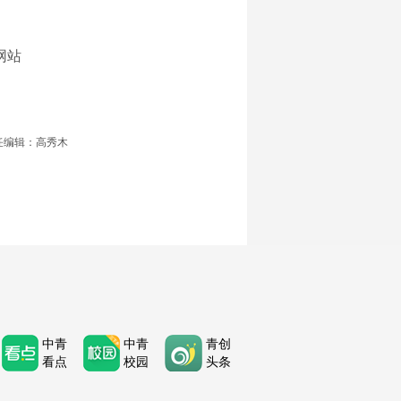
网站
任编辑：高秀木
中青
中青
青创
看点
校园
头条