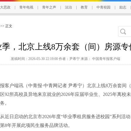
大思政
|
青年电视
|
青年之声
|
法治
|
教育
|
中青校园
|
励志
|
>> 正文
业季，北京上线8万余套（间）房源专
发稿时间：2026-05-30 22:19:00 作者：尹希宁 来源： 中国青年报客户端
客户端讯（中青报·中青网记者 尹希宁）北京上线8万余套间
区92所高校及异地来京就业的2026年应届毕业生、2025年离校
务。
日启动的北京市2026年度“毕业季租房服务进校园”系列活
第8年开展此项民生服务品牌活动。