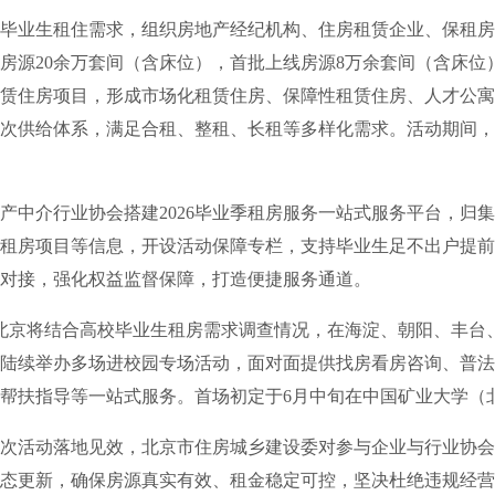
业生租住需求，组织房地产经纪机构、住房租赁企业、保租房
房源20余万套间（含床位），首批上线房源8万余套间（含床位
租赁住房项目，形成市场化租赁住房、保障性租赁住房、人才公
次供给体系，满足合租、整租、长租等多样化需求。活动期间，
介行业协会搭建2026毕业季租房服务一站式服务平台，归集
租房项目等信息，开设活动保障专栏，支持毕业生足不出户提前
对接，强化权益监督保障，打造便捷服务通道。
京将结合高校毕业生租房需求调查情况，在海淀、朝阳、丰台
陆续举办多场进校园专场活动，面对面提供找房看房咨询、普法
帮扶指导等一站式服务。首场初定于6月中旬在中国矿业大学（
活动落地见效，北京市住房城乡建设委对参与企业与行业协会
态更新，确保房源真实有效、租金稳定可控，坚决杜绝违规经营