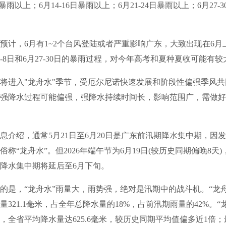
日暴雨以上；6月14-16日暴雨以上；6月21-24日暴雨以上；6月27-
，6月有1~2个台风登陆或者严重影响广东，大致出现在6月
4-8日和6月27-30日的暴雨过程，对今年高考和夏种夏收可能有
进入"龙舟水"季节，受厄尔尼诺快速发展和阶段性偏强季风共
强降水过程可能偏强，强降水持续时间长，影响范围广，需做好
绍，通常5月21日至6月20日是广东前汛期降水集中期，因
俗称“龙舟水”。但2026年端午节为6月19日(较历史同期偏晚8天
降水集中期将延后至6月下旬。
，“龙舟水”雨量大，雨势强，绝对是汛期中的战斗机。“龙舟
量321.1毫米，占全年总降水量的18%，占前汛期雨量的42%。“
8年，全省平均降水量达625.6毫米，较历史同期平均值偏多近1倍