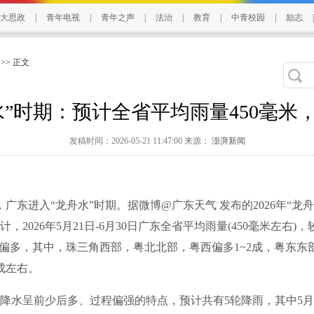
大思政
|
青年电视
|
青年之声
|
法治
|
教育
|
中青校园
|
励志
|
>> 正文
水”时期：预计全省平均雨量450毫米
发稿时间：2026-05-21 11:47:00 来源：
澎湃新闻
广东进入“龙舟水”时期。据微博@广东天气 发布的2026年“龙
，2026年5月21日-6月30日广东全省平均雨量(450毫米左右)
毫米)略偏多，其中，珠三角西部，粤北北部，粤西偏多1~2成，粤东
成左右。
呈前少后多、过程偏强的特点，预计共有5轮降雨，其中5月27