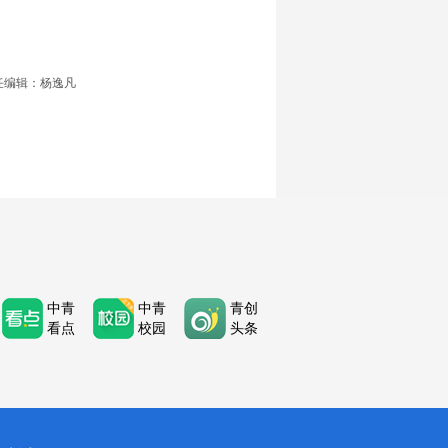
任编辑：杨逸凡
中青
中青
青创
看点
校园
头条