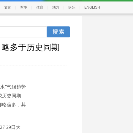
文化
|
军事
|
体育
|
地方
|
娱乐
|
ENGLISH
，略多于历史同期
舟水”气候趋势
，较历史同期
东部略偏多，其
-29日大