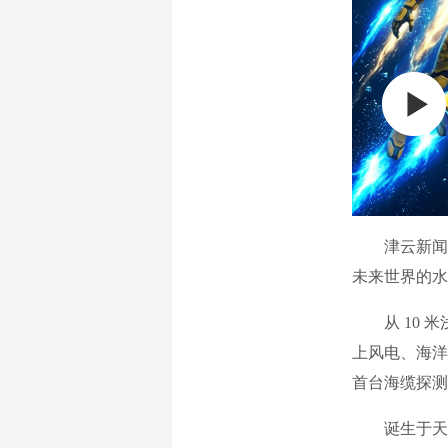
津云新闻讯
未来世界的水
从 10 米浅
上风电、海洋
首台海缆探测
诞生于天津