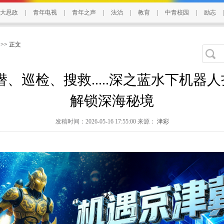
大思政
|
青年电视
|
青年之声
|
法治
|
教育
|
中青校园
|
励志
|
>> 正文
深潜、巡检、搜救.....深之蓝水下机
解锁深海秘境
发稿时间：2026-05-16 17:55:00 来源：
津彩