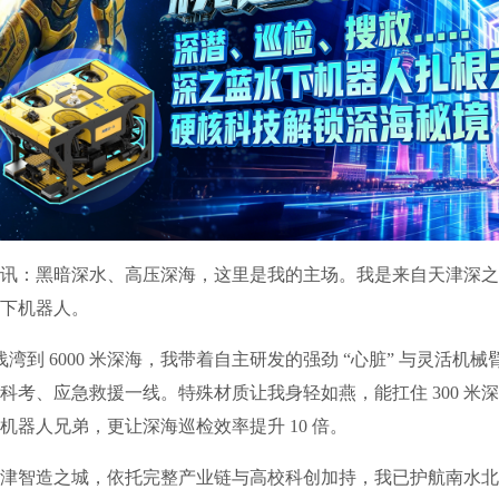
：黑暗深水、高压深海，这里是我的主场。我是来自天津深之
下机器人。
湾到 6000 米深海，我带着自主研发的强劲 “心脏” 与灵活机
科考、应急救援一线。特殊材质让我身轻如燕，能扛住 300 米
机器人兄弟，更让深海巡检效率提升 10 倍。
智造之城，依托完整产业链与高校科创加持，我已护航南水北