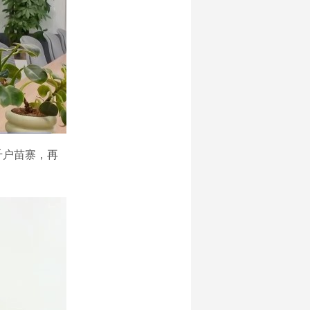
千户苗寨，再