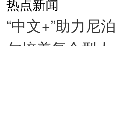
始以来，扫码开票喜
热点新闻
提红包的惊喜已悄然
“中文+”助力尼泊
融入大街小巷、商场
尔培养复合型人
餐厅。单张含税金额
才
100元（含）以上的发
人民日报
08-08
票就可参与抽奖，这
一机制有效激发了消