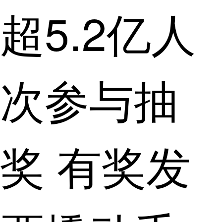
超5.2亿人
次参与抽
奖 有奖发